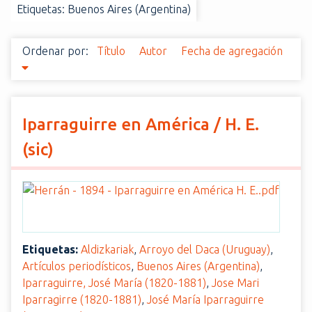
Etiquetas: Buenos Aires (Argentina)
i
n
c
Ordenar por:
Título
Autor
Fecha de agregación
i
p
a
l
Iparraguirre en América / H. E.
(sic)
Etiquetas:
Aldizkariak
,
Arroyo del Daca (Uruguay)
,
Artículos periodísticos
,
Buenos Aires (Argentina)
,
Iparraguirre, José María (1820-1881)
,
Jose Mari
Iparragirre (1820-1881)
,
José María Iparraguirre