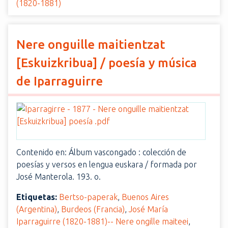
(1820-1881)
Nere onguille maitientzat
[Eskuizkribua] / poesía y música
de Iparraguirre
Contenido en: Álbum vascongado : colección de
poesías y versos en lengua euskara / formada por
José Manterola. 193. o.
Etiquetas:
Bertso-paperak
,
Buenos Aires
(Argentina)
,
Burdeos (Francia)
,
José María
Iparraguirre (1820-1881)-- Nere ongille maiteei
,