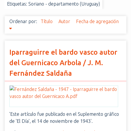
Etiquetas: Soriano - departamento (Uruguay)
i
n
c
Ordenar por:
Título
Autor
Fecha de agregación
i
p
a
l
Iparraguirre el bardo vasco autor
del Guernicaco Arbola / J. M.
Fernández Saldaña
'Este artículo fue publicado en el Suplemento gráfico
de 'El Día', el 14 de noviembre de 1943'.