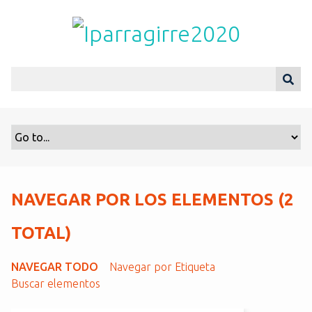
S
a
l
t
a
r
a
l
c
o
n
t
NAVEGAR POR LOS ELEMENTOS (2
e
n
TOTAL)
i
d
NAVEGAR TODO
Navegar por Etiqueta
o
Buscar elementos
p
r