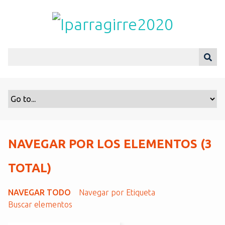
S
a
l
t
a
r
a
l
c
o
n
t
NAVEGAR POR LOS ELEMENTOS (3
e
n
TOTAL)
i
d
NAVEGAR TODO
Navegar por Etiqueta
o
Buscar elementos
p
r