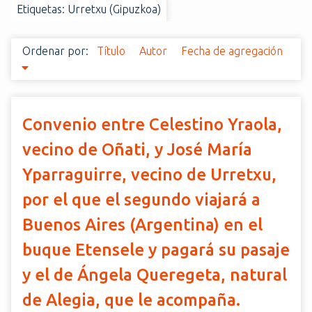
Etiquetas: Urretxu (Gipuzkoa)
i
n
c
Ordenar por:
Título
Autor
Fecha de agregación
i
p
a
l
Convenio entre Celestino Yraola,
vecino de Oñati, y José María
Yparraguirre, vecino de Urretxu,
por el que el segundo viajará a
Buenos Aires (Argentina) en el
buque Etensele y pagará su pasaje
y el de Ángela Queregeta, natural
de Alegia, que le acompaña.