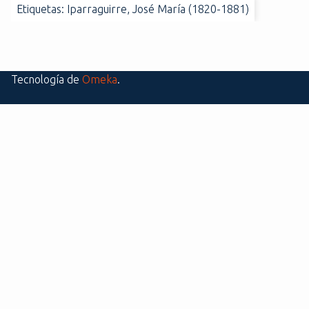
Etiquetas: Iparraguirre, José María (1820-1881)
i
n
c
i
p
Tecnología de
Omeka
.
a
l