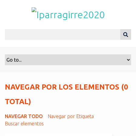
S
a
l
t
a
r
a
l
c
o
n
t
NAVEGAR POR LOS ELEMENTOS (0
e
n
TOTAL)
i
d
NAVEGAR TODO
Navegar por Etiqueta
o
Buscar elementos
p
r