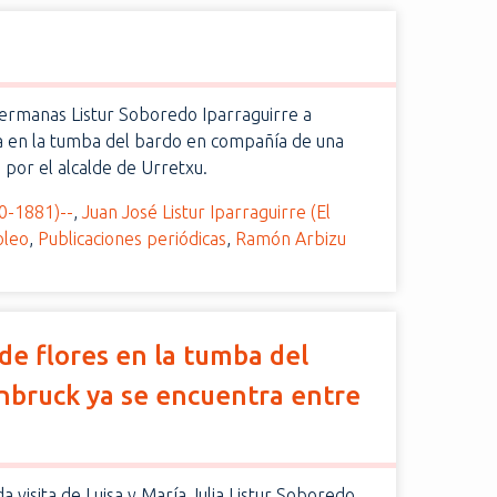
 hermanas Listur Soboredo Iparraguirre a
da en la tumba del bardo en compañía de una
 por el alcalde de Urretxu.
0-1881)--
,
Juan José Listur Iparraguirre (El
oleo
,
Publicaciones periódicas
,
Ramón Arbizu
e flores en la tumba del
nbruck ya se encuentra entre
 visita de Luisa y María Julia Listur Soboredo