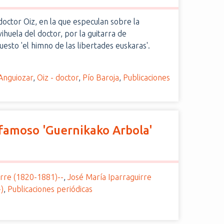
 doctor Oiz, en la que especulan sobre la
vihuela del doctor, por la guitarra de
esto 'el himno de las libertades euskaras'.
Anguiozar
,
Oiz - doctor
,
Pío Baroja
,
Publicaciones
l famoso 'Guernikako Arbola'
irre (1820-1881)--
,
José María Iparraguirre
)
,
Publicaciones periódicas