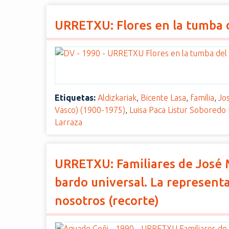
URRETXU: Flores en la tumba d
Etiquetas:
Aldizkariak
,
Bicente Lasa
,
familia
,
Jo
Vasco) (1900-1975)
,
Luisa Paca Listur Soboredo 
Larraza
URRETXU: Familiares de José M
bardo universal. La represent
nosotros (recorte)