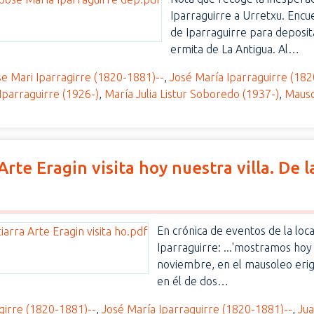
Iparraguirre a Urretxu. Encu
de Iparraguirre para deposita
ermita de La Antigua. Al…
se Mari Iparragirre (1820-1881)--
,
José María Iparraguirre (182
Iparraguirre (1926-)
,
María Julia Listur Soboredo (1937-)
,
Maus
rte Eragin visita hoy nuestra villa. De l
En crónica de eventos de la loca
Iparraguirre: ...'mostramos hoy 
noviembre, en el mausoleo erigi
en él de dos…
girre (1820-1881)--
,
José María Iparraguirre (1820-1881)--
,
Jua