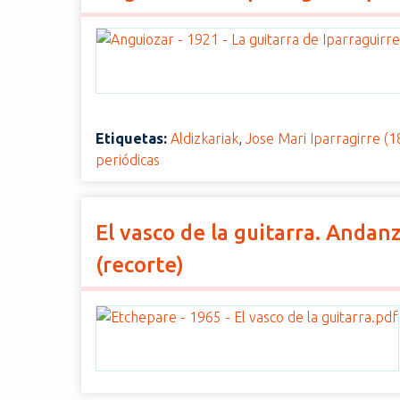
i
n
c
i
p
a
Etiquetas:
Aldizkariak
,
Jose Mari Iparragirre (
l
periódicas
El vasco de la guitarra. Andan
(recorte)