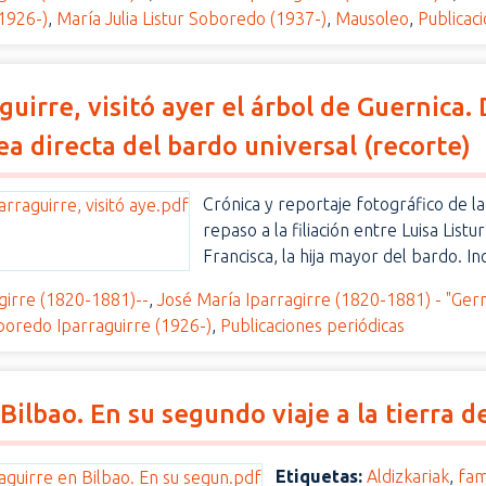
(1926-)
,
María Julia Listur Soboredo (1937-)
,
Mausoleo
,
Publicac
aguirre, visitó ayer el árbol de Guernica
ea directa del bardo universal (recorte)
Crónica y reportaje fotográfico de la 
repaso a la filiación entre Luisa List
Francisca, la hija mayor del bardo. In
girre (1820-1881)--
,
José María Iparragirre (1820-1881) - "Ger
oboredo Iparraguirre (1926-)
,
Publicaciones periódicas
Bilbao. En su segundo viaje a la tierra 
Etiquetas:
Aldizkariak
,
fam