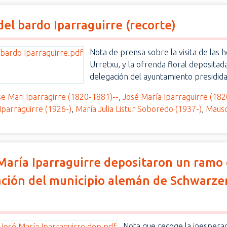
el bardo Iparraguirre (recorte)
Nota de prensa sobre la visita de las
Urretxu, y la ofrenda floral deposita
delegación del ayuntamiento presidida
se Mari Iparragirre (1820-1881)--
,
José María Iparraguirre (182
Iparraguirre (1926-)
,
María Julia Listur Soboredo (1937-)
,
Maus
aría Iparraguirre depositaron un ramo d
ación del municipio alemán de Schwarze
Nota que recoge la inesperada