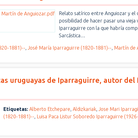
Relato satírico entre Anguiozar y el
posibilidad de hacer pasar una vieja 
Iparraguirre con la que habría compu
Sarcástica…
1820-1881)--
,
José María Iparraguirre (1820-1881)--
,
Martín de 
zas uruguayas de Iparraguirre, autor de
Etiquetas:
Alberto Etchepare
,
Aldizkariak
,
Jose Mari Iparrag
(1820-1881)--
,
Luisa Paca Listur Soboredo Iparraguirre (1926-