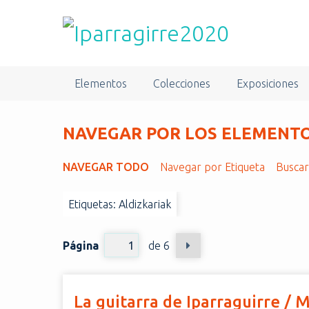
S
a
l
t
a
Elementos
Colecciones
Exposiciones
r
a
l
NAVEGAR POR LOS ELEMENTOS
c
o
NAVEGAR TODO
Navegar por Etiqueta
Busca
n
t
Etiquetas: Aldizkariak
e
n
i
Página
de 6
d
o
p
La guitarra de Iparraguirre / 
r