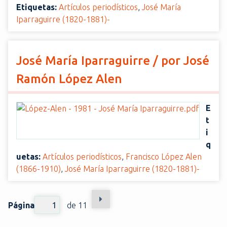
Etiquetas:
Artículos periodísticos
,
José María
Iparraguirre (1820-1881)-
José María Iparraguirre / por José
Ramón López Alen
E
t
i
q
uetas:
Artículos periodísticos
,
Francisco López Alen
(1866-1910)
,
José María Iparraguirre (1820-1881)-
Página
de 11