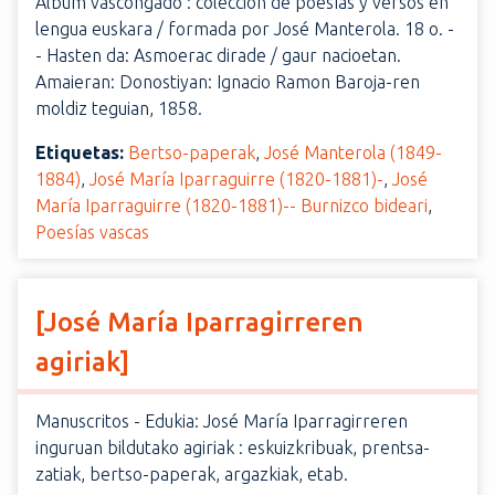
Álbum vascongado : colección de poesías y versos en
lengua euskara / formada por José Manterola. 18 o. -
- Hasten da: Asmoerac dirade / gaur nacioetan.
Amaieran: Donostiyan: Ignacio Ramon Baroja-ren
moldiz teguian, 1858.
Etiquetas:
Bertso-paperak
,
José Manterola (1849-
1884)
,
José María Iparraguirre (1820-1881)-
,
José
María Iparraguirre (1820-1881)-- Burnizco bideari
,
Poesías vascas
[José María Iparragirreren
agiriak]
Manuscritos - Edukia: José María Iparragirreren
inguruan bildutako agiriak : eskuizkribuak, prentsa-
zatiak, bertso-paperak, argazkiak, etab.