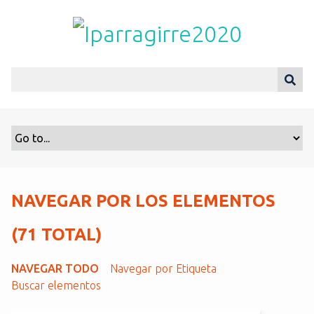
S
a
l
t
a
r
a
l
c
o
n
t
NAVEGAR POR LOS ELEMENTOS
e
n
(71 TOTAL)
i
d
NAVEGAR TODO
Navegar por Etiqueta
o
Buscar elementos
p
r