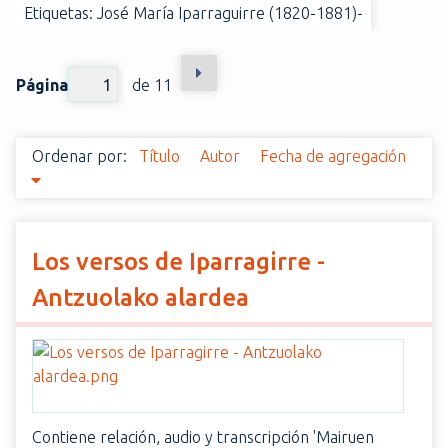
Etiquetas: José María Iparraguirre (1820-1881)-
i
n
c
Página
de 11
i
p
a
Ordenar por:
Título
Autor
Fecha de agregación
l
Los versos de Iparragirre -
Antzuolako alardea
Contiene relación, audio y transcripción 'Mairuen