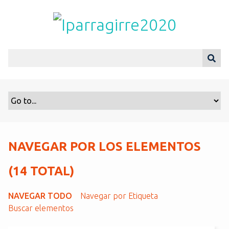
S
a
l
t
a
r
a
l
c
o
n
t
NAVEGAR POR LOS ELEMENTOS
e
n
(14 TOTAL)
i
d
NAVEGAR TODO
Navegar por Etiqueta
o
Buscar elementos
p
r