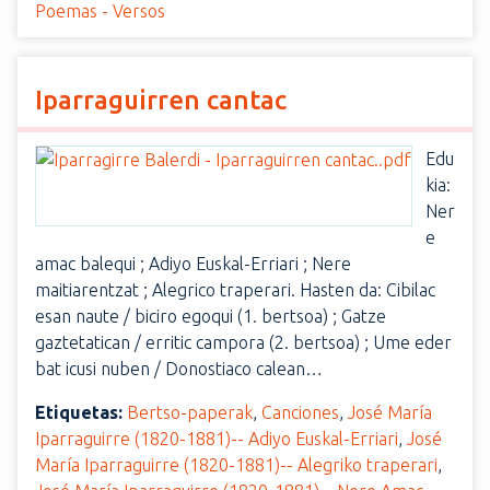
Poemas - Versos
Iparraguirren cantac
Edu
kia:
Ner
e
amac balequi ; Adiyo Euskal-Erriari ; Nere
maitiarentzat ; Alegrico traperari. Hasten da: Cibilac
esan naute / biciro egoqui (1. bertsoa) ; Gatze
gaztetatican / erritic campora (2. bertsoa) ; Ume eder
bat icusi nuben / Donostiaco calean…
Etiquetas:
Bertso-paperak
,
Canciones
,
José María
Iparraguirre (1820-1881)-- Adiyo Euskal-Erriari
,
José
María Iparraguirre (1820-1881)-- Alegriko traperari
,