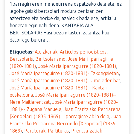
"Iparragirreren mendeurrena ospatzeko dela eta, ez
legoke gaizki bertsolari modura zer izan zen
aztertzea eta horixe da, azaletik bada ere, artikulu
honetan egin nahi dena. KANTARIA ALA
BERTSOLARIA? Hasi bezain laster, zalantza hau
datorkigu burura…
Etiquetas:
Aldizkariak
,
Artículos periodísticos
,
Bertsolaris
,
Bertsolarismo
,
Jose Mari Iparragirre
(1820-1881)
,
José María Iparraguirre (1820-1881)
,
José María Iparraguirre (1820-1881)- Ezkongaietan
,
José María Iparraguirre (1820-1881)- Ume eder bat
,
José María Iparraguirre (1820-1881)-- Kantari
euskalduna
,
José María Iparraguirre (1820-1881)--
Nere Maitiarentzat
,
José María Iparraguirre (1820-
1881)-- Zugana Manuela
,
Juan Frantzisko Petriarena
[Xenpelar] (1835-1869) - Iparragirre abila dela
,
Juan
Frantzisko Petriarena Berrondo [Xenpelar] (1835-
1869)
,
Partiturak
,
Partituras
,
Prentsa-zatiak