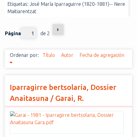
Etiquetas: José María Iparraguirre (1820-1881)-- Nere
i
Maitiarentzat
n
c
i
Página
de 2
p
a
l
Ordenar por:
Título
Autor
Fecha de agregación
Iparragirre bertsolaria, Dossier
Anaitasuna / Garai, R.