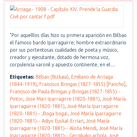
"Por aquelllos días hizo su primera aparición en Bilbao
el famoso bardo Iparraguirre; hombre extraordinario
por sus portentosas cualidades de poeta y músico,
creador y ejecutante, dotado de hermosa voz,
corpulencia varonil y apuesto continente, en el…
Etiquetas:
Bilbao (Bizkaia)
,
Emiliano de Arriaga
(1844-1919)
,
Francisco Bringas (1827-1855) [Pancho]
,
Francisco de Paula Bringas y Bringas (1827-1855)--
Pintor
,
Jose Mari Iparragirre (1820-1881)
,
José María
Iparraguirre (1820-1881)
,
José María Iparraguirre
(1820-1881)-- ¡Boga boga!
,
José María Iparraguirre
(1820-1881)-- Adiyo Euskal-Erriari
,
José María
Iparraguirre (1820-1881)-- Aloña Mendi
,
José María
Iparraguirre (1820-1881)-- Gernikako arbola
,
José