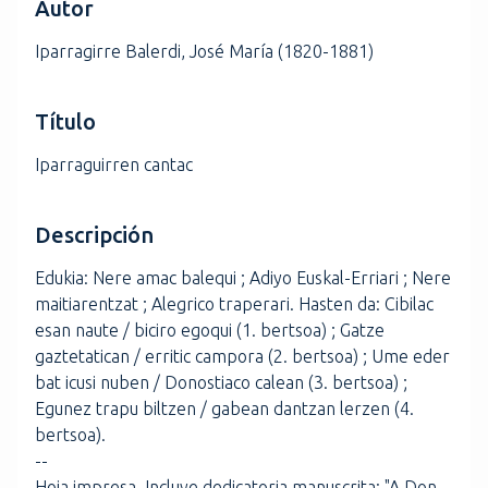
Autor
i
n
Iparragirre Balerdi, José María (1820-1881)
c
i
Título
p
a
Iparraguirren cantac
l
Descripción
Edukia: Nere amac balequi ; Adiyo Euskal-Erriari ; Nere
maitiarentzat ; Alegrico traperari. Hasten da: Cibilac
esan naute / biciro egoqui (1. bertsoa) ; Gatze
gaztetatican / erritic campora (2. bertsoa) ; Ume eder
bat icusi nuben / Donostiaco calean (3. bertsoa) ;
Egunez trapu biltzen / gabean dantzan lerzen (4.
bertsoa).
--
Hoja impresa. Incluye dedicatoria manuscrita: "A Don