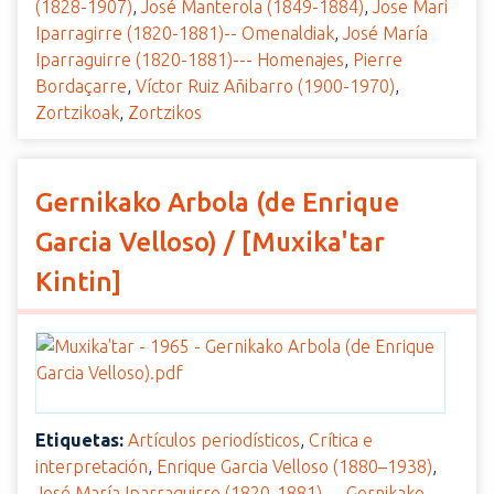
(1828-1907)
,
José Manterola (1849-1884)
,
Jose Mari
Iparragirre (1820-1881)-- Omenaldiak
,
José María
Iparraguirre (1820-1881)--- Homenajes
,
Pierre
Bordaçarre
,
Víctor Ruiz Añibarro (1900-1970)
,
Zortzikoak
,
Zortzikos
Gernikako Arbola (de Enrique
Garcia Velloso) / [Muxika'tar
Kintin]
Etiquetas:
Artículos periodísticos
,
Crítica e
interpretación
,
Enrique Garcia Velloso (1880–1938)
,
José María Iparraguirre (1820-1881)--- Gernikako