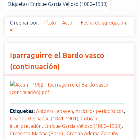
Etiquetas: Enrique Garcia Velloso (1880–1938)
i
n
c
Ordenar por:
Título
Autor
Fecha de agregación
i
p
a
l
Iparraguirre el Bardo vasco
(continuación)
Etiquetas:
Antonio Labayen
,
Artículos periodísticos
,
Charles Bernadou (1841-1901)
,
Crítica e
interpretación
,
Enrique Garcia Velloso (1880–1938)
,
Francisco Madina (Pbro).
,
Gracian Adema Zalduby