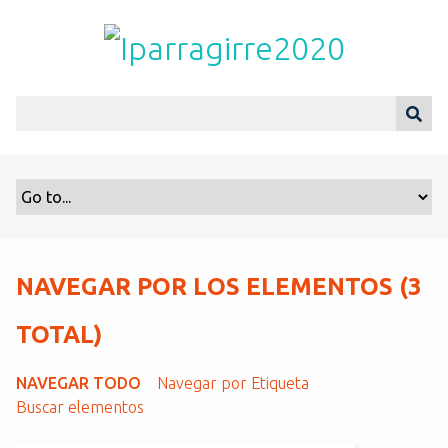
S
a
l
t
a
r
a
l
c
o
n
t
NAVEGAR POR LOS ELEMENTOS (3
e
n
TOTAL)
i
d
NAVEGAR TODO
Navegar por Etiqueta
o
Buscar elementos
p
r