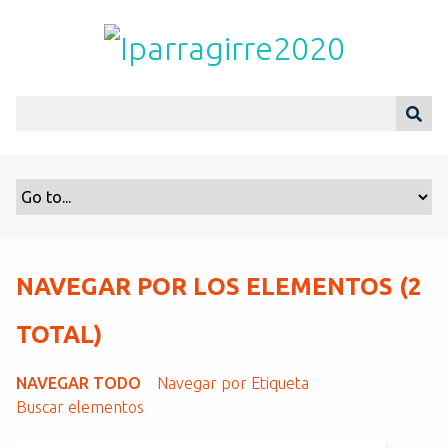
S
a
l
t
a
r
a
l
c
o
n
t
NAVEGAR POR LOS ELEMENTOS (2
e
n
TOTAL)
i
d
NAVEGAR TODO
Navegar por Etiqueta
o
Buscar elementos
p
r