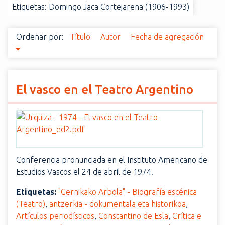
Etiquetas: Domingo Jaca Cortejarena (1906-1993)
i
n
c
Ordenar por:
Título
Autor
Fecha de agregación
i
p
a
l
El vasco en el Teatro Argentino
Conferencia pronunciada en el Instituto Americano de
Estudios Vascos el 24 de abril de 1974.
Etiquetas:
"Gernikako Arbola" - Biografía escénica
(Teatro)
,
antzerkia - dokumentala eta historikoa
,
Artículos periodísticos
,
Constantino de Esla
,
Crítica e