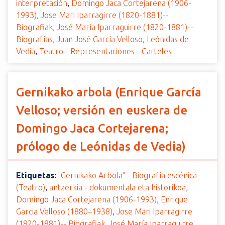
interpretación
,
Domingo Jaca Cortejarena (1906-
1993)
,
Jose Mari Iparragirre (1820-1881)--
Biografiak
,
José María Iparraguirre (1820-1881)--
Biografías
,
Juan José García Velloso
,
Leónidas de
Vedia
,
Teatro - Representaciones - Carteles
Gernikako arbola (Enrique García
Velloso; versión en euskera de
Domingo Jaca Cortejarena;
prólogo de Leónidas de Vedia)
Etiquetas:
"Gernikako Arbola" - Biografía escénica
(Teatro)
,
antzerkia - dokumentala eta historikoa
,
Domingo Jaca Cortejarena (1906-1993)
,
Enrique
Garcia Velloso (1880–1938)
,
Jose Mari Iparragirre
(1820-1881)-- Biografiak
,
José María Iparraguirre