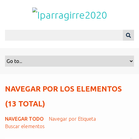
S
a
l
t
a
r
a
l
c
o
n
t
NAVEGAR POR LOS ELEMENTOS
e
n
(13 TOTAL)
i
d
NAVEGAR TODO
Navegar por Etiqueta
o
Buscar elementos
p
r