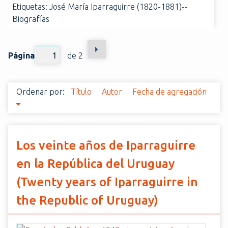
Etiquetas: José María Iparraguirre (1820-1881)--
i
Biografías
n
c
i
Página
de 2
p
a
l
Ordenar por:
Título
Autor
Fecha de agregación
Los veinte años de Iparraguirre
en la República del Uruguay
(Twenty years of Iparraguirre in
the Republic of Uruguay)