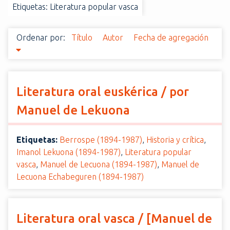
Etiquetas: Literatura popular vasca
i
n
c
Ordenar por:
Título
Autor
Fecha de agregación
i
p
a
l
Literatura oral euskérica / por
Manuel de Lekuona
Etiquetas:
Berrospe (1894-1987)
,
Historia y crítica
,
Imanol Lekuona (1894-1987)
,
Literatura popular
vasca
,
Manuel de Lecuona (1894-1987)
,
Manuel de
Lecuona Echabeguren (1894-1987)
Literatura oral vasca / [Manuel de