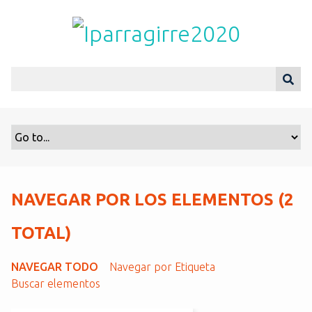
S
a
l
t
a
r
a
l
c
o
n
t
NAVEGAR POR LOS ELEMENTOS (2
e
n
TOTAL)
i
d
NAVEGAR TODO
Navegar por Etiqueta
o
Buscar elementos
p
r