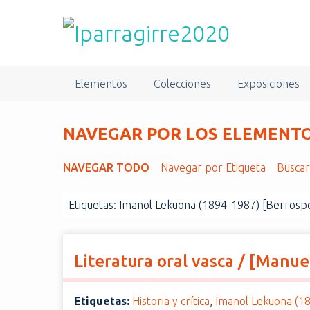
S
a
l
t
a
Elementos
Colecciones
Exposiciones
r
a
l
NAVEGAR POR LOS ELEMENTOS
c
o
NAVEGAR TODO
Navegar por Etiqueta
Busca
n
t
Etiquetas: Imanol Lekuona (1894-1987) [Berrosp
e
n
i
d
Literatura oral vasca / [Manu
o
p
Etiquetas:
Historia y crítica
,
Imanol Lekuona (1
r