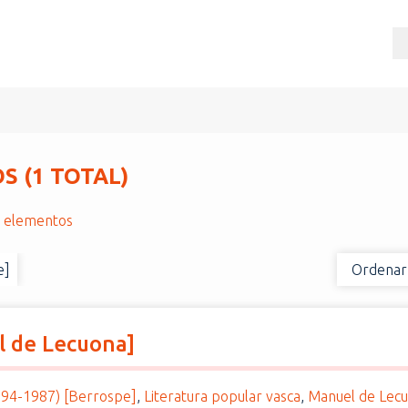
 (1 TOTAL)
r elementos
e]
Ordenar
el de Lecuona]
894-1987) [Berrospe]
,
Literatura popular vasca
,
Manuel de Lecu