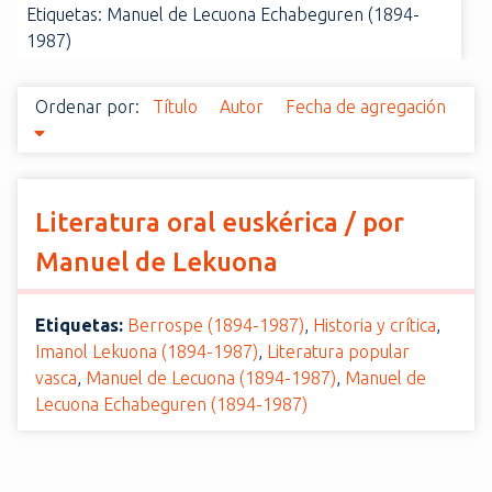
Etiquetas: Manuel de Lecuona Echabeguren (1894-
i
1987)
n
c
i
Ordenar por:
Título
Autor
Fecha de agregación
p
a
l
Literatura oral euskérica / por
Manuel de Lekuona
Etiquetas:
Berrospe (1894-1987)
,
Historia y crítica
,
Imanol Lekuona (1894-1987)
,
Literatura popular
vasca
,
Manuel de Lecuona (1894-1987)
,
Manuel de
Lecuona Echabeguren (1894-1987)