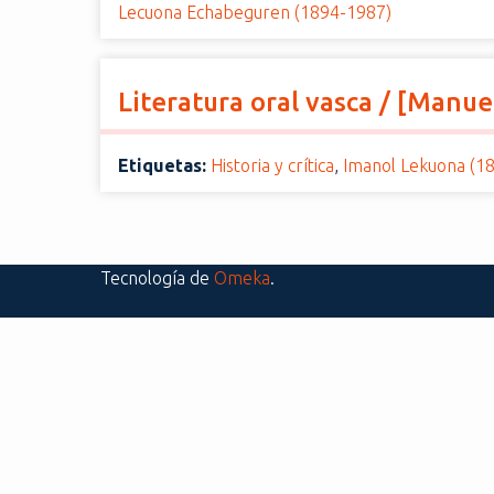
Lecuona Echabeguren (1894-1987)
i
n
c
Literatura oral vasca / [Manu
i
p
a
Etiquetas:
Historia y crítica
,
Imanol Lekuona (1
l
Tecnología de
Omeka
.