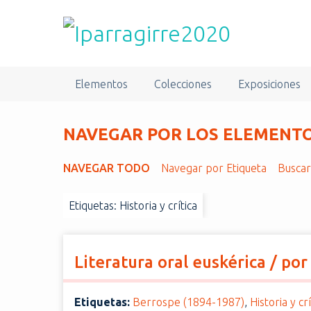
S
a
l
t
a
Elementos
Colecciones
Exposiciones
r
a
l
NAVEGAR POR LOS ELEMENTOS
c
o
NAVEGAR TODO
Navegar por Etiqueta
Busca
n
t
Etiquetas: Historia y crítica
e
n
i
d
Literatura oral euskérica / p
o
p
Etiquetas:
Berrospe (1894-1987)
,
Historia y crí
r