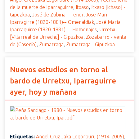
de la muerte de Iparraguirre
,
Itxaso
,
Itxaso [Ichaso] -
Gipuzkoa
,
José de Zubiria-- Tenor
,
Jose Mari
Iparragirre (1820-1881)-- Omenaldiak
,
José María
Iparraguirre (1820-1881)--- Homenajes
,
Urretxu
[Villarreal de Urrechu] - Gipuzkoa
,
Zozabarro - venta
de (Caserío)
,
Zumarraga
,
Zumarraga - Gipuzkoa
Nuevos estudios en torno al
bardo de Urretxu, Iparraguirre
ayer, hoy y mañana
Etiquetas:
Angel Cruz Jaka Legorburu (1914-2005)
,