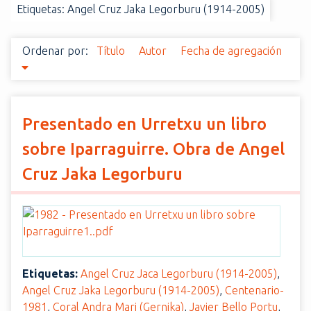
Etiquetas: Angel Cruz Jaka Legorburu (1914-2005)
i
n
c
Ordenar por:
Título
Autor
Fecha de agregación
i
p
a
l
Presentado en Urretxu un libro
sobre Iparraguirre. Obra de Angel
Cruz Jaka Legorburu
Etiquetas:
Angel Cruz Jaca Legorburu (1914-2005)
,
Angel Cruz Jaka Legorburu (1914-2005)
,
Centenario-
1981
,
Coral Andra Mari (Gernika)
,
Javier Bello Portu
,