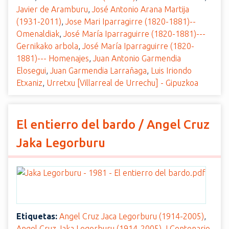
Javier de Aramburu
,
José Antonio Arana Martija
(1931-2011)
,
Jose Mari Iparragirre (1820-1881)--
Omenaldiak
,
José María Iparraguirre (1820-1881)---
Gernikako arbola
,
José María Iparraguirre (1820-
1881)--- Homenajes
,
Juan Antonio Garmendia
Elosegui
,
Juan Garmendia Larrañaga
,
Luis Iriondo
Etxaniz
,
Urretxu [Villarreal de Urrechu] - Gipuzkoa
El entierro del bardo / Angel Cruz
Jaka Legorburu
Etiquetas:
Angel Cruz Jaca Legorburu (1914-2005)
,
Angel Cruz Jaka Legorburu (1914-2005)
,
I Centenario