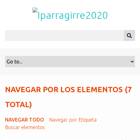
S
a
l
t
a
r
a
l
c
o
n
t
NAVEGAR POR LOS ELEMENTOS (7
e
n
TOTAL)
i
d
NAVEGAR TODO
Navegar por Etiqueta
o
Buscar elementos
p
r