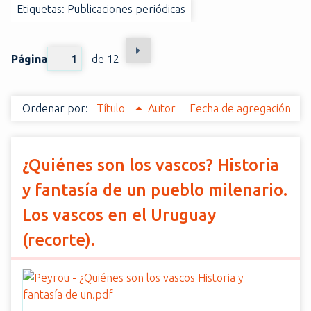
Etiquetas: Publicaciones periódicas
i
n
c
Página
de 12
i
p
a
Ordenar por:
Título
Autor
Fecha de agregación
l
¿Quiénes son los vascos? Historia
y fantasía de un pueblo milenario.
Los vascos en el Uruguay
(recorte).