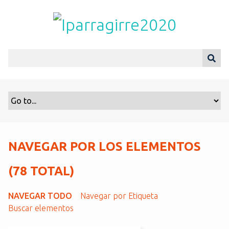
S
a
l
t
a
r
a
l
c
o
n
t
NAVEGAR POR LOS ELEMENTOS
e
n
(78 TOTAL)
i
d
NAVEGAR TODO
Navegar por Etiqueta
o
Buscar elementos
p
r