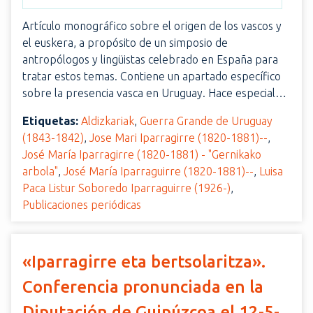
Artículo monográfico sobre el origen de los vascos y
el euskera, a propósito de un simposio de
antropólogos y lingüistas celebrado en España para
tratar estos temas. Contiene un apartado específico
sobre la presencia vasca en Uruguay. Hace especial…
Etiquetas:
Aldizkariak
,
Guerra Grande de Uruguay
(1843-1842)
,
Jose Mari Iparragirre (1820-1881)--
,
José María Iparragirre (1820-1881) - "Gernikako
arbola"
,
José María Iparraguirre (1820-1881)--
,
Luisa
Paca Listur Soboredo Iparraguirre (1926-)
,
Publicaciones periódicas
«Iparragirre eta bertsolaritza».
Conferencia pronunciada en la
Diputación de Guipúzcoa el 12-5-