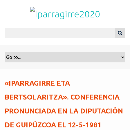
S
a
l
t
a
r
a
l
c
o
n
t
«IPARRAGIRRE ETA
e
n
BERTSOLARITZA». CONFERENCIA
i
d
PRONUNCIADA EN LA DIPUTACIÓN
o
p
DE GUIPÚZCOA EL 12-5-1981
r