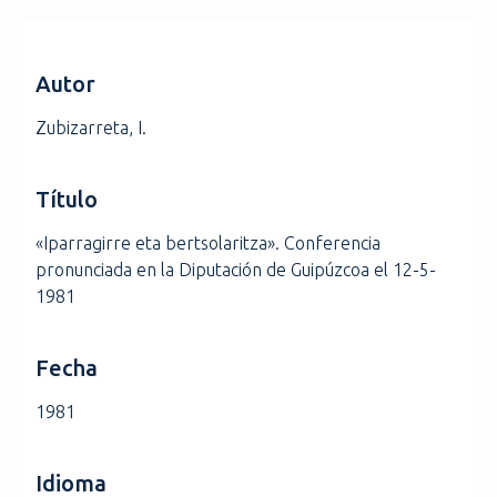
i
n
c
Autor
i
p
Zubizarreta, I.
a
l
Título
«Iparragirre eta bertsolaritza». Conferencia
pronunciada en la Diputación de Guipúzcoa el 12-5-
1981
Fecha
1981
Idioma