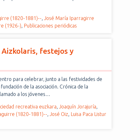
girre (1820-1881)--
,
José María Iparragirre
re (1926-)
,
Publicaciones periódicas
Aizkolaris, festejos y
entro para celebrar, junto a las festividades de
 fundación de la asociación. Crónica de la
 llamado a los jóvenes…
ciedad recreativa euzkara
,
Joaquín Jorajuría
,
aguirre (1820-1881)--
,
José Oiz
,
Luisa Paca Listur