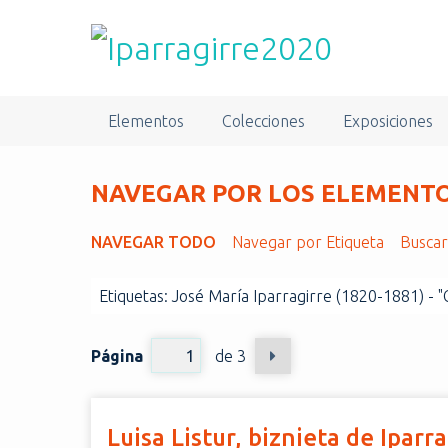
S
a
l
t
a
Elementos
Colecciones
Exposiciones
r
a
l
NAVEGAR POR LOS ELEMENTOS
c
o
NAVEGAR TODO
Navegar por Etiqueta
Busca
n
t
Etiquetas: José María Iparragirre (1820-1881) - 
e
n
i
Página
de 3
d
o
p
Luisa Listur, biznieta de Iparr
r