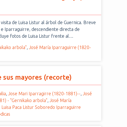
visita de Luisa Listur al árbol de Guernica. Breve
ur e Iparraguirre, descendiente directa de
cluye fotos de Luisa Listur frente al…
nikako arbola"
,
José María Iparraguirre (1820-
de sus mayores (recorte)
ilia
,
Jose Mari Iparragirre (1820-1881)--
,
José
81) - "Gernikako arbola"
,
José María
,
Luisa Paca Listur Soboredo Iparraguirre
ódicas