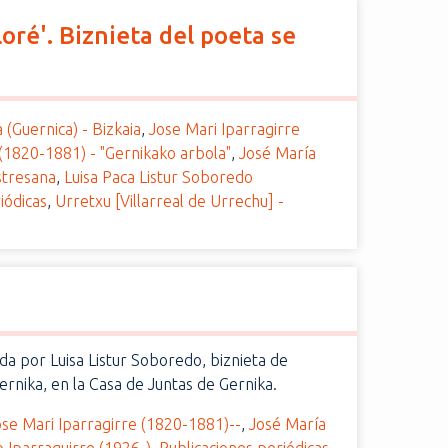
lloré'. Biznieta del poeta se
 (Guernica) - Bizkaia
,
Jose Mari Iparragirre
 (1820-1881) - "Gernikako arbola"
,
José María
stresana
,
Luisa Paca Listur Soboredo
iódicas
,
Urretxu [Villarreal de Urrechu] -
zada por Luisa Listur Soboredo, biznieta de
ernika, en la Casa de Juntas de Gernika.
ose Mari Iparragirre (1820-1881)--
,
José María