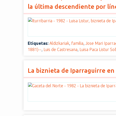
i
la última descendiente por lín
n
c
i
p
a
l
Etiquetas:
Aldizkariak
,
familia
,
Jose Mari Iparra
1881)--
,
Luis de Castresana
,
Luisa Paca Listur S
La biznieta de Iparraguirre en 