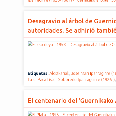
Iparragirre (1820-1881) - "Gernikako arbola"
,
Jo
Desagravio al árbol de Guernic
autoridades. Se adhirió tambié
Etiquetas:
Aldizkariak
,
Jose Mari Iparragirre (
Luisa Paca Listur Soboredo Iparraguirre (1926-)
El centenario del 'Guernikako 