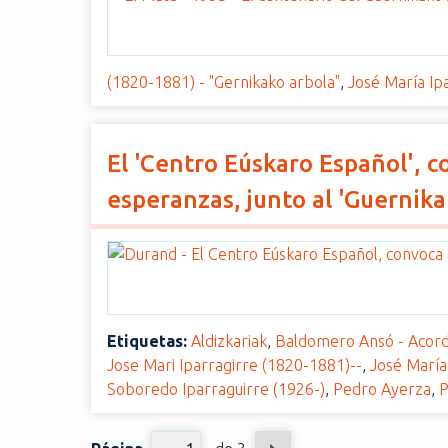
(1820-1881) - "Gernikako arbola"
,
José María Ip
El 'Centro Eúskaro Español', co
esperanzas, junto al 'Guernika
Etiquetas:
Aldizkariak
,
Baldomero Ansó - Acord
Jose Mari Iparragirre (1820-1881)--
,
José María
Soboredo Iparraguirre (1926-)
,
Pedro Ayerza
,
P