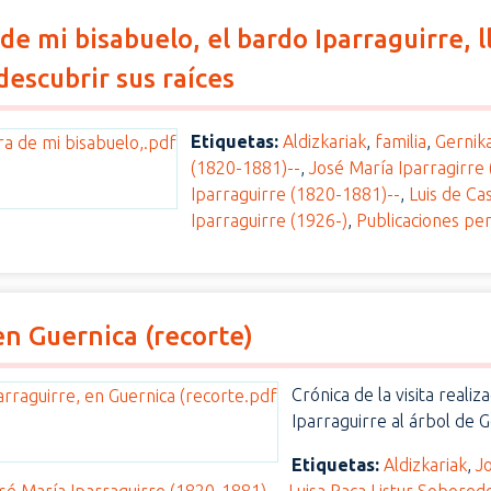
a de mi bisabuelo, el bardo Iparraguirre, 
escubrir sus raíces
Etiquetas:
Aldizkariak
,
familia
,
Gernika
(1820-1881)--
,
José María Iparragirre
Iparraguirre (1820-1881)--
,
Luis de Ca
Iparraguirre (1926-)
,
Publicaciones per
en Guernica (recorte)
Crónica de la visita reali
Iparraguirre al árbol de G
Etiquetas:
Aldizkariak
,
J