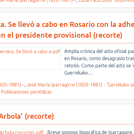
sé María Iparraguirre (1820-1881)--
,
Luisa Paca Listur Sobored
a. Se llevó a cabo en Rosario con la adhe
n el presidente provisional (recorte)
Amplia crónica del acto oficial p
en Rosario, como desagravio tras
retoño. Como parte del acto se '
Guernikako…
1820-1881)--
,
José María Iparragirre (1820-1881) - "Gernikako a
,
Publicaciones periódicas
Arbola' (recorte)
Breve sinopsis biográfica de Iparraguire 