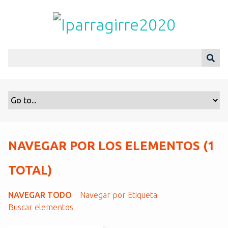
S
a
l
t
a
r
a
l
c
o
n
t
NAVEGAR POR LOS ELEMENTOS (1
e
n
TOTAL)
i
d
NAVEGAR TODO
Navegar por Etiqueta
o
Buscar elementos
p
r