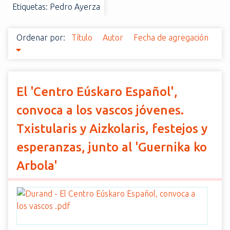
Etiquetas: Pedro Ayerza
i
n
c
Ordenar por:
Título
Autor
Fecha de agregación
i
p
a
l
El 'Centro Eúskaro Español',
convoca a los vascos jóvenes.
Txistularis y Aizkolaris, festejos y
esperanzas, junto al 'Guernika ko
Arbola'