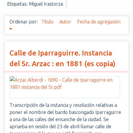
Etiquetas: Miguel Irastorza
i
n
c
Ordenar por:
Título
Autor
Fecha de agregación
i
p
a
l
Calle de Iparraguirre. Instancia
del Sr. Arzac : en 1881 (es copia)
Transcripción de la instancia y resolución relativas a
poner el nombre del bardo bascongado Iparraguirre
a una de las calles del ensanche de la ciudad. Se
aprueba en sesión del 23 de abril llamar calle de