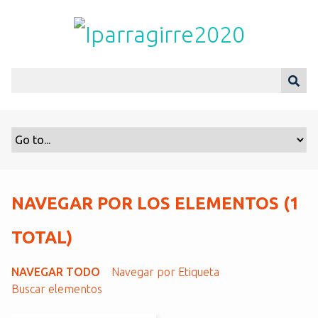
S
a
l
t
a
r
a
l
c
o
n
t
NAVEGAR POR LOS ELEMENTOS (1
e
n
TOTAL)
i
d
NAVEGAR TODO
Navegar por Etiqueta
o
Buscar elementos
p
r