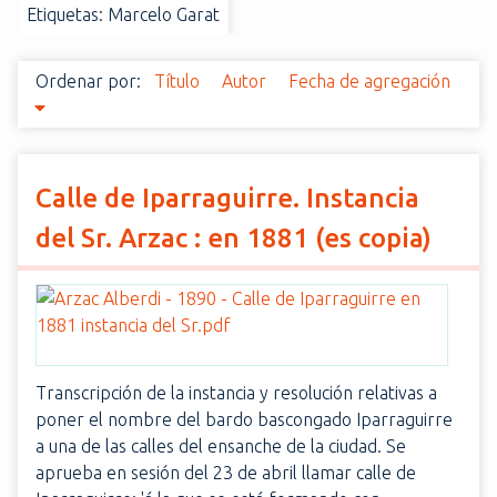
Etiquetas: Marcelo Garat
i
n
c
Ordenar por:
Título
Autor
Fecha de agregación
i
p
a
l
Calle de Iparraguirre. Instancia
del Sr. Arzac : en 1881 (es copia)
Transcripción de la instancia y resolución relativas a
poner el nombre del bardo bascongado Iparraguirre
a una de las calles del ensanche de la ciudad. Se
aprueba en sesión del 23 de abril llamar calle de