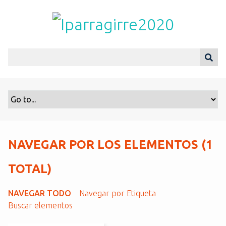
S
a
l
t
a
r
a
l
c
o
n
t
NAVEGAR POR LOS ELEMENTOS (1
e
n
TOTAL)
i
d
NAVEGAR TODO
Navegar por Etiqueta
o
Buscar elementos
p
r