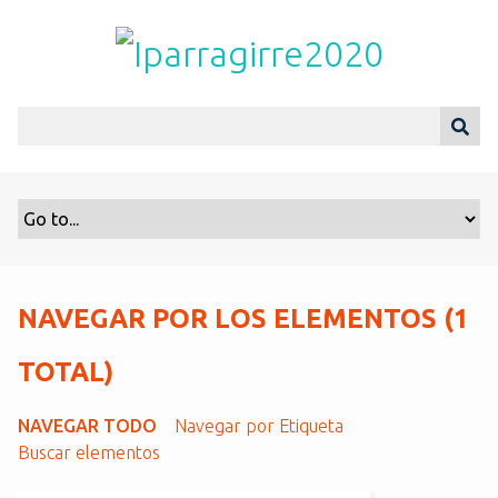
S
a
l
t
a
r
a
l
c
o
n
t
NAVEGAR POR LOS ELEMENTOS (1
e
n
TOTAL)
i
d
NAVEGAR TODO
Navegar por Etiqueta
o
Buscar elementos
p
r