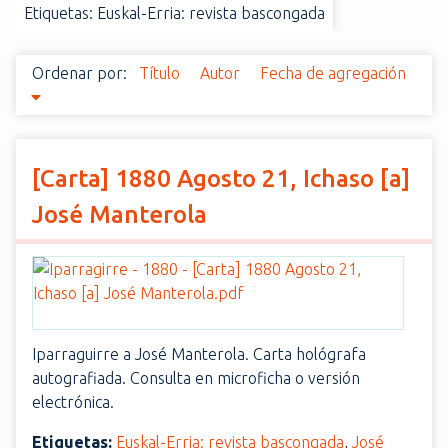
Etiquetas: Euskal-Erria: revista bascongada
i
n
c
Ordenar por:
Título
Autor
Fecha de agregación
i
p
a
l
[Carta] 1880 Agosto 21, Ichaso [a]
José Manterola
Iparraguirre a José Manterola. Carta hológrafa
autografiada. Consulta en microficha o versión
electrónica.
Etiquetas:
Euskal-Erria: revista bascongada
,
José