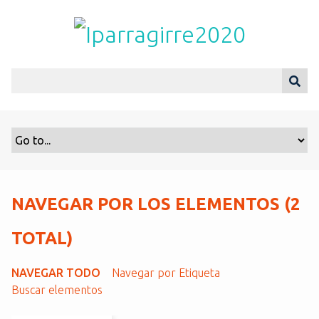
S
a
l
t
a
r
a
l
c
o
n
t
NAVEGAR POR LOS ELEMENTOS (2
e
n
TOTAL)
i
d
NAVEGAR TODO
Navegar por Etiqueta
o
Buscar elementos
p
r