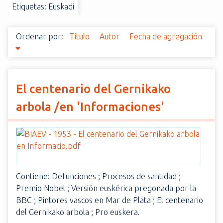
Etiquetas: Euskadi
i
n
c
Ordenar por:
Título
Autor
Fecha de agregación
i
p
a
l
El centenario del Gernikako
arbola /en 'Informaciones'
Contiene: Defunciones ; Procesos de santidad ;
Premio Nobel ; Versión euskérica pregonada por la
BBC ; Pintores vascos en Mar de Plata ; El centenario
del Gernikako arbola ; Pro euskera.