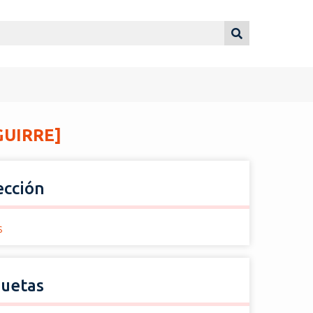
GUIRRE]
ección
s
quetas