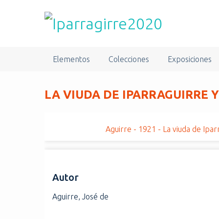
S
a
l
t
a
Elementos
Colecciones
Exposiciones
r
a
l
LA VIUDA DE IPARRAGUIRRE Y
c
o
n
Aguirre - 1921 - La viuda de Ipar
t
e
n
i
Autor
d
o
Aguirre, José de
p
r