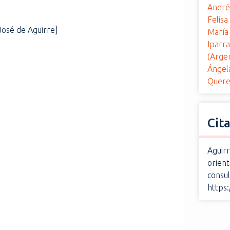
André
Felisa
[José de Aguirre]
María 
Iparra
(Argen
Ángel
Quere
Cit
Aguirr
orient
consul
https: