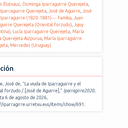
s Elutxauz
,
Dominga Iparraguirre Querejeta
,
 Iparraguirre Querejeta
,
José de Aguirre
,
José
Iparraguirre (1820-1881)--- Familia
,
Juan
guirre Querejeta (Oriental forzudo)
,
Jujuy
tina)
,
Lucía Iparraguirre Querejeta
,
María
a Querejeta Aizpurua
,
María Iparraguirre
jeta
,
Mercedes (Uruguay)
ación
e, José de, “La viuda de Iparraguirre y el
al forzudo / [José de Aguirre],”
Iparragirre2020
,
ta 6 de agosto de 2026,
//iparragirre.urretxu.eus/items/show/691
.