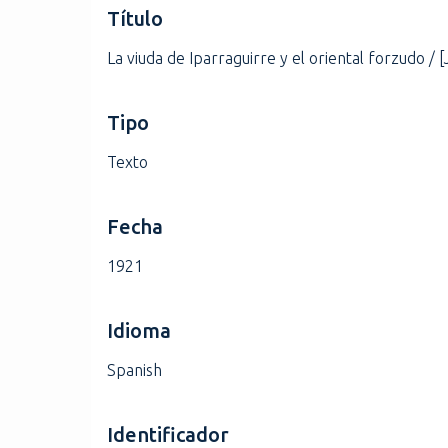
Título
i
n
La viuda de Iparraguirre y el oriental forzudo / 
c
i
p
Tipo
a
Texto
l
Fecha
1921
Idioma
Spanish
Identificador