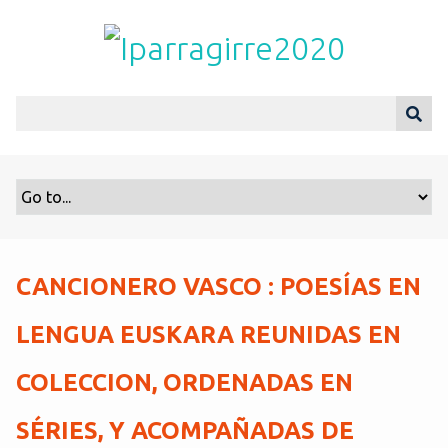
S
a
l
t
a
r
a
l
c
o
n
t
CANCIONERO VASCO : POESÍAS EN
e
n
LENGUA EUSKARA REUNIDAS EN
i
d
COLECCION, ORDENADAS EN
o
p
SÉRIES, Y ACOMPAÑADAS DE
r