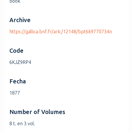
book
Archive
https://gallica.bnf.fr/ark:/12148/bpt6k9770734n
Code
6KJZ9RP4
Fecha
1877
Number of Volumes
8 t. en 3 vol.