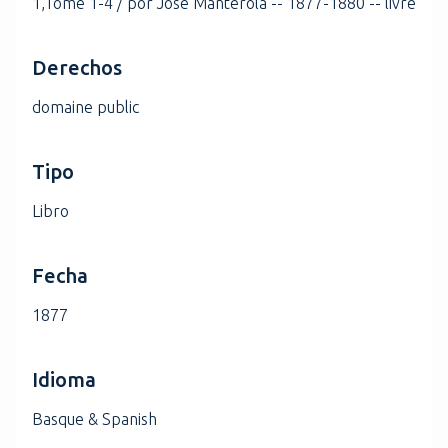
1,Tome 1-4 / por José Manterola -- 1877-1880 -- livre
Derechos
domaine public
Tipo
Libro
Fecha
1877
Idioma
Basque & Spanish