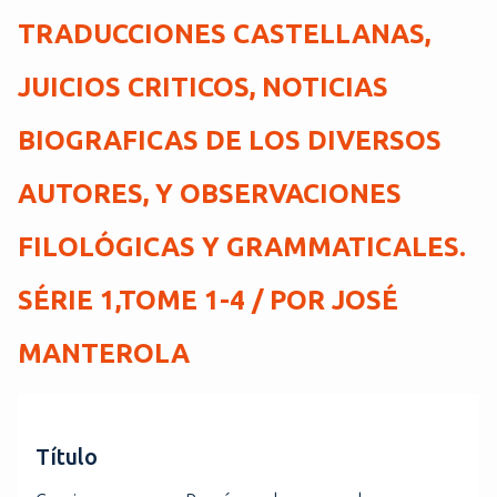
i
TRADUCCIONES CASTELLANAS,
n
c
JUICIOS CRITICOS, NOTICIAS
i
p
BIOGRAFICAS DE LOS DIVERSOS
a
l
AUTORES, Y OBSERVACIONES
FILOLÓGICAS Y GRAMMATICALES.
SÉRIE 1,TOME 1-4 / POR JOSÉ
MANTEROLA
Título