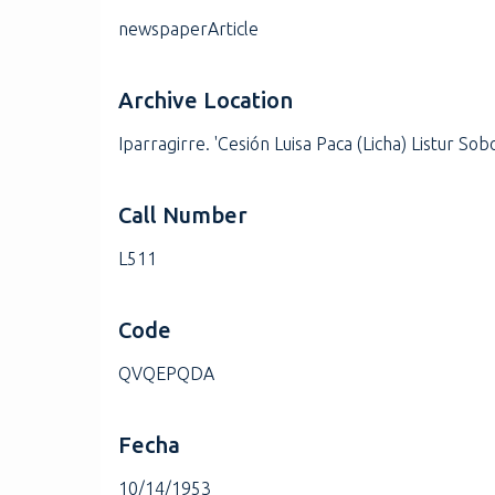
newspaperArticle
Archive Location
Iparragirre. 'Cesión Luisa Paca (Licha) Listur So
Call Number
L511
Code
QVQEPQDA
Fecha
10/14/1953