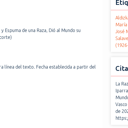
Eti
Aldizk
María 
r y Espuma de una Raza, Dió al Mundo su
José M
corte)
Salave
(1926
a línea del texto. Fecha establecida a partir del
Cit
La Ra
Iparra
Mundo
Vasco 
de 20
https