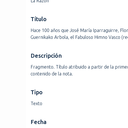
La Razón
i
n
Título
c
i
Hace 100 años que José María Iparraguirre, Flo
p
Guernikako Arbola, el Fabuloso Himno Vasco (re
a
l
Descripción
Fragmento. Título atribuido a partir de la primer
contenido de la nota.
Tipo
Texto
Fecha