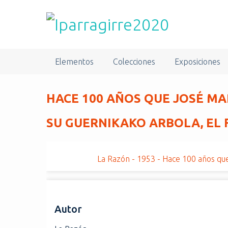
S
a
l
t
a
Elementos
Colecciones
Exposiciones
r
a
l
HACE 100 AÑOS QUE JOSÉ MA
c
o
SU GUERNIKAKO ARBOLA, EL
n
t
e
La Razón - 1953 - Hace 100 años que
n
i
d
o
Autor
p
r