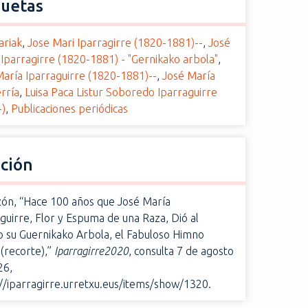
quetas
ariak
,
Jose Mari Iparragirre (1820-1881)--
,
José
Iparragirre (1820-1881) - "Gernikako arbola"
,
aría Iparraguirre (1820-1881)--
,
José María
rría
,
Luisa Paca Listur Soboredo Iparraguirre
-)
,
Publicaciones periódicas
ación
zón, “Hace 100 años que José María
guirre, Flor y Espuma de una Raza, Dió al
 su Guernikako Arbola, el Fabuloso Himno
(recorte),”
Iparragirre2020
, consulta 7 de agosto
26,
://iparragirre.urretxu.eus/items/show/1320
.