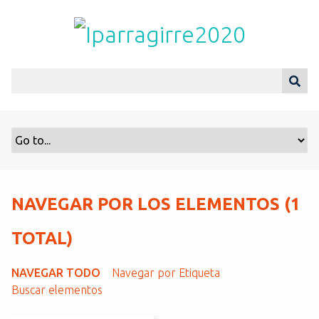
S
a
l
t
a
r
a
l
c
o
n
t
NAVEGAR POR LOS ELEMENTOS (1
e
n
TOTAL)
i
d
NAVEGAR TODO
Navegar por Etiqueta
o
Buscar elementos
p
r