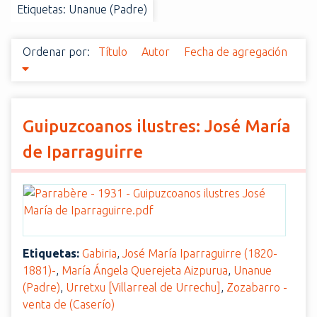
Etiquetas: Unanue (Padre)
i
n
c
Ordenar por:
Título
Autor
Fecha de agregación
i
p
a
l
Guipuzcoanos ilustres: José María
de Iparraguirre
Etiquetas:
Gabiria
,
José María Iparraguirre (1820-
1881)-
,
María Ángela Querejeta Aizpurua
,
Unanue
(Padre)
,
Urretxu [Villarreal de Urrechu]
,
Zozabarro -
venta de (Caserío)