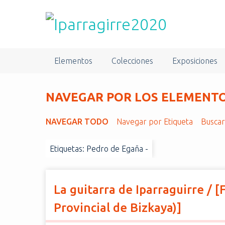
S
a
l
t
a
Elementos
Colecciones
Exposiciones
r
a
l
NAVEGAR POR LOS ELEMENTOS
c
o
NAVEGAR TODO
Navegar por Etiqueta
Busca
n
t
Etiquetas: Pedro de Egaña -
e
n
i
d
La guitarra de Iparraguirre /
o
Provincial de Bizkaya)]
p
r