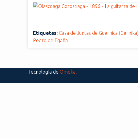
i
n
c
i
Etiquetas:
Casa de Juntas de Guernica (Gernika
p
Pedro de Egaña -
a
l
Tecnología de
Omeka
.