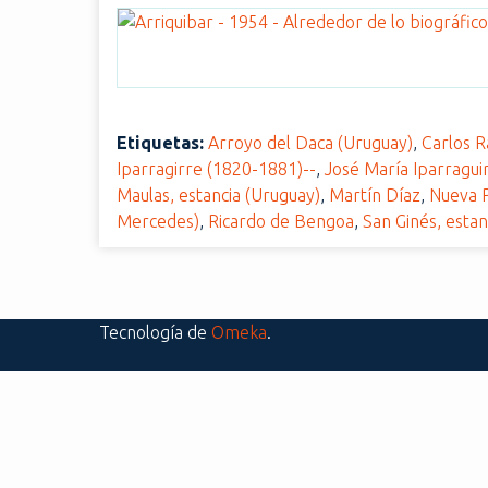
i
n
c
i
p
Etiquetas:
Arroyo del Daca (Uruguay)
,
Carlos 
a
Iparragirre (1820-1881)--
,
José María Iparragui
l
Maulas, estancia (Uruguay)
,
Martín Díaz
,
Nueva P
Mercedes)
,
Ricardo de Bengoa
,
San Ginés, estan
Tecnología de
Omeka
.