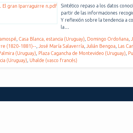
Sintético repaso a los datos conoc
partir de las informaciones recogi
Y reflexión sobre la tendencia a c
la…
Ramospé
,
Casa Blanca, estancia (Uruguay)
,
Domingo Ordoñana
,
rre (1820-1881)--
,
José María Salaverría
,
Julián Bengoa
,
Las Ca
almira (Uruguay)
,
Plaza Cagancha de Montevideo (Uruguay)
,
Pu
cia (Uruguay)
,
Uhalde (vasco francés)