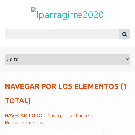
S
a
l
t
a
r
a
l
c
o
n
t
NAVEGAR POR LOS ELEMENTOS (1
e
n
TOTAL)
i
d
NAVEGAR TODO
Navegar por Etiqueta
o
Buscar elementos
p
r