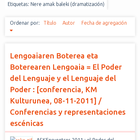
Etiquetas: Nere amak baleki (dramatización)
i
n
c
Ordenar por:
Título
Autor
Fecha de agregación
i
p
a
l
Lengoaiaren Boterea eta
Boterearen Lengoaia = El Poder
del Lenguaje y el Lenguaje del
Poder : [conferencia, KM
Kulturunea, 08-11-2011] /
Conferencias y representaciones
escénicas