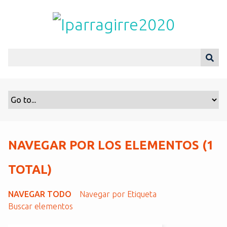
S
a
l
t
a
r
a
l
c
o
n
t
NAVEGAR POR LOS ELEMENTOS (1
e
n
TOTAL)
i
d
NAVEGAR TODO
Navegar por Etiqueta
o
Buscar elementos
p
r