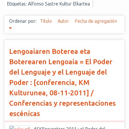
Etiquetas: Alfonso Sastre Kultur Elkartea
i
n
c
Ordenar por:
Título
Autor
Fecha de agregación
i
p
a
l
Lengoaiaren Boterea eta
Boterearen Lengoaia = El Poder
del Lenguaje y el Lenguaje del
Poder : [conferencia, KM
Kulturunea, 08-11-2011] /
Conferencias y representaciones
escénicas