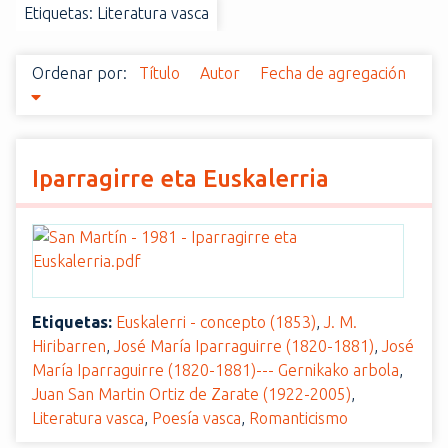
Etiquetas: Literatura vasca
i
n
c
Ordenar por:
Título
Autor
Fecha de agregación
i
p
a
l
Iparragirre eta Euskalerria
Etiquetas:
Euskalerri - concepto (1853)
,
J. M.
Hiribarren
,
José María Iparraguirre (1820-1881)
,
José
María Iparraguirre (1820-1881)--- Gernikako arbola
,
Juan San Martin Ortiz de Zarate (1922-2005)
,
Literatura vasca
,
Poesía vasca
,
Romanticismo