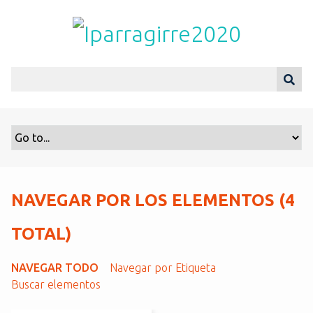
S
a
l
t
a
r
a
l
c
o
n
t
NAVEGAR POR LOS ELEMENTOS (4
e
n
TOTAL)
i
d
NAVEGAR TODO
Navegar por Etiqueta
o
Buscar elementos
p
r