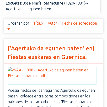
Etiquetas: José María Iparraguirre (1820-1881)--
i
Agertuko da egunen baten
n
c
i
Ordenar por:
Título
Autor
Fecha de agregación
p
a
l
['Agertuko da egunen baten' en]
Fiestas euskaras en Guernica.
Poesía inédita de Iparraguirre: 'Agertuko da egunen
baten', colgada entre otras composiciones en los
balcones de las fachadas de las 'Fiestas euskaras en