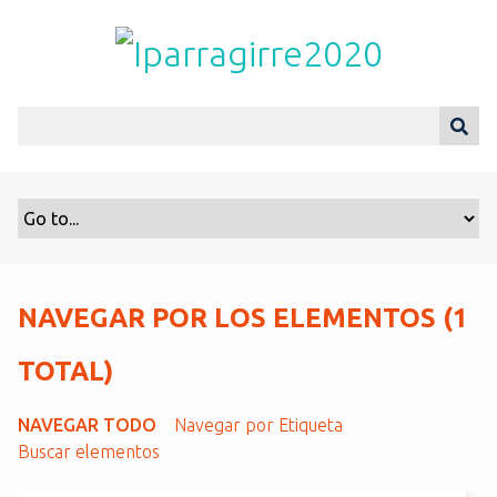
S
a
l
t
a
r
a
l
c
o
n
t
NAVEGAR POR LOS ELEMENTOS (1
e
n
TOTAL)
i
d
NAVEGAR TODO
Navegar por Etiqueta
o
Buscar elementos
p
r