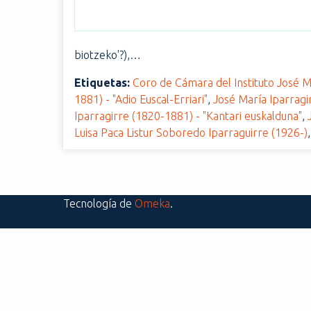
i
n
c
biotzeko'?),…
i
p
Etiquetas:
Coro de Cámara del Instituto José 
a
1881) - "Adio Euscal-Erriari"
,
José María Iparragi
l
Iparragirre (1820-1881) - "Kantari euskalduna"
,
Luisa Paca Listur Soboredo Iparraguirre (1926-)
Tecnología de
Omeka
.