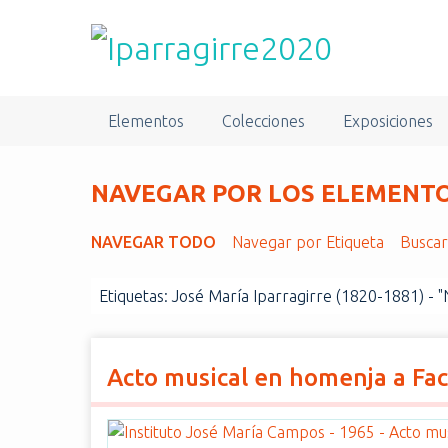
S
a
l
t
a
Elementos
Colecciones
Exposiciones
r
a
l
NAVEGAR POR LOS ELEMENTOS
c
o
NAVEGAR TODO
Navegar por Etiqueta
Busca
n
t
Etiquetas: José María Iparragirre (1820-1881) - "
e
n
i
d
Acto musical en homenja a Fac
o
p
r