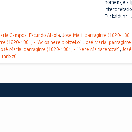
homenaje a 
interpretació
Euskalduna', '
María Campos
,
Facundo Alzola
,
Jose Mari Iparragirre (1820-188
rre (1820-1881) - "Adios nere biotzeko"
,
José María Iparragirre
José María Iparragirre (1820-1881) - "Nere Maitiarentzat"
,
José
,
Tarbizú