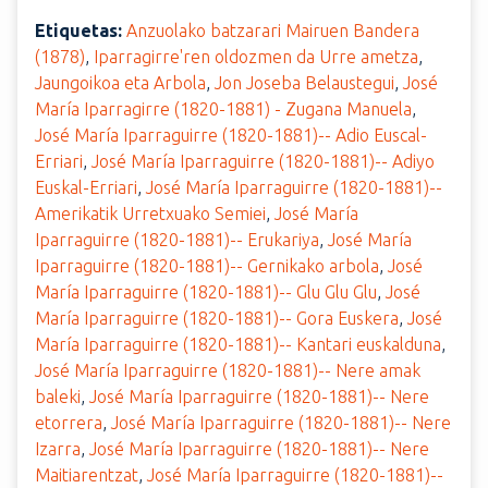
Etiquetas:
Anzuolako batzarari Mairuen Bandera
(1878)
,
Iparragirre'ren oldozmen da Urre ametza
,
Jaungoikoa eta Arbola
,
Jon Joseba Belaustegui
,
José
María Iparragirre (1820-1881) - Zugana Manuela
,
José María Iparraguirre (1820-1881)-- Adio Euscal-
Erriari
,
José María Iparraguirre (1820-1881)-- Adiyo
Euskal-Erriari
,
José María Iparraguirre (1820-1881)--
Amerikatik Urretxuako Semiei
,
José María
Iparraguirre (1820-1881)-- Erukariya
,
José María
Iparraguirre (1820-1881)-- Gernikako arbola
,
José
María Iparraguirre (1820-1881)-- Glu Glu Glu
,
José
María Iparraguirre (1820-1881)-- Gora Euskera
,
José
María Iparraguirre (1820-1881)-- Kantari euskalduna
,
José María Iparraguirre (1820-1881)-- Nere amak
baleki
,
José María Iparraguirre (1820-1881)-- Nere
etorrera
,
José María Iparraguirre (1820-1881)-- Nere
Izarra
,
José María Iparraguirre (1820-1881)-- Nere
Maitiarentzat
,
José María Iparraguirre (1820-1881)--