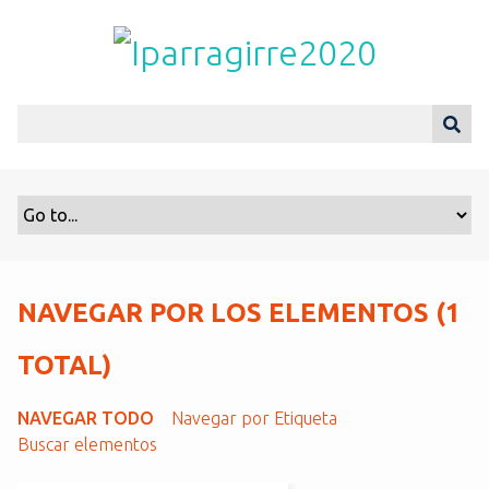
S
a
l
t
a
r
a
l
c
o
n
t
NAVEGAR POR LOS ELEMENTOS (1
e
n
TOTAL)
i
d
NAVEGAR TODO
Navegar por Etiqueta
o
Buscar elementos
p
r