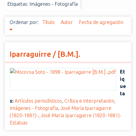
Etiquetas: Imágenes - Fotografía
i
n
c
Ordenar por:
Título
Autor
Fecha de agregación
i
p
a
l
Iparraguirre / [B.M.].
Et
iq
ue
ta
s:
Artículos periodísticos
,
Crítica e interpretación
,
Imágenes - Fotografía
,
José María Iparraguirre
(1820-1881)-
,
José María Iparraguirre (1820-1881)-
Estatuas