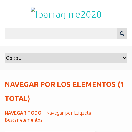
S
a
l
t
a
r
a
l
c
o
n
t
NAVEGAR POR LOS ELEMENTOS (1
e
n
TOTAL)
i
d
NAVEGAR TODO
Navegar por Etiqueta
o
Buscar elementos
p
r