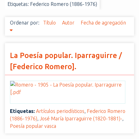
Etiquetas: Federico Romero (1886-1976)
i
n
c
Ordenar por:
Título
Autor
Fecha de agregación
i
p
a
l
La Poesía popular. Iparraguirre /
[Federico Romero].
Etiquetas:
Artículos periodísticos
,
Federico Romero
(1886-1976)
,
José María Iparraguirre (1820-1881)-
,
Poesía popular vasca