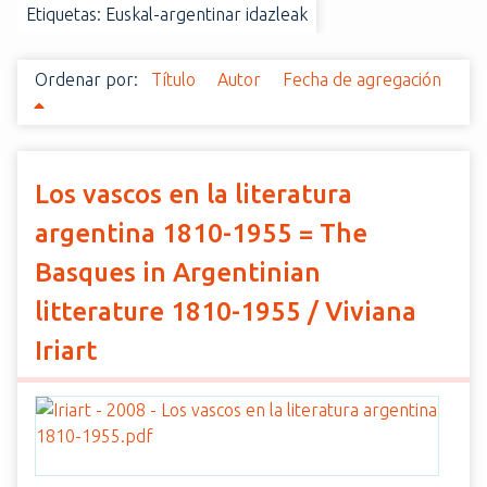
Etiquetas: Euskal-argentinar idazleak
i
n
c
Ordenar por:
Título
Autor
Fecha de agregación
i
p
a
l
Los vascos en la literatura
argentina 1810-1955 = The
Basques in Argentinian
litterature 1810-1955 / Viviana
Iriart