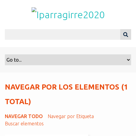
S
a
l
t
a
r
a
l
c
o
n
t
NAVEGAR POR LOS ELEMENTOS (1
e
n
TOTAL)
i
d
NAVEGAR TODO
Navegar por Etiqueta
o
Buscar elementos
p
r