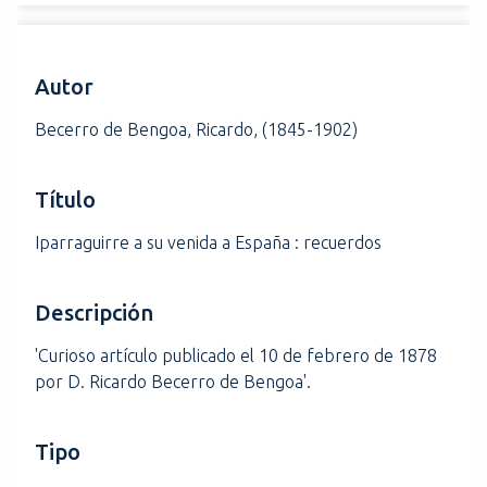
i
n
c
Autor
i
p
Becerro de Bengoa, Ricardo, (1845-1902)
a
l
Título
Iparraguirre a su venida a España : recuerdos
Descripción
'Curioso artículo publicado el 10 de febrero de 1878
por D. Ricardo Becerro de Bengoa'.
Tipo