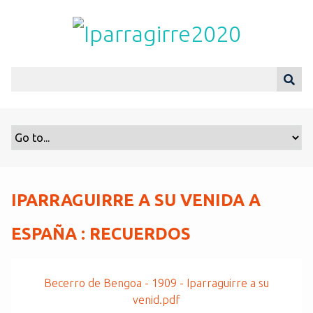
S
a
l
t
a
r
a
l
c
o
n
t
IPARRAGUIRRE A SU VENIDA A
e
n
ESPAÑA : RECUERDOS
i
d
o
Becerro de Bengoa - 1909 - Iparraguirre a su
p
venid.pdf
r