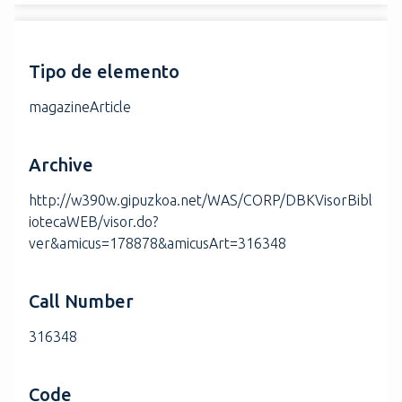
Tipo de elemento
magazineArticle
Archive
http://w390w.gipuzkoa.net/WAS/CORP/DBKVisorBibl
iotecaWEB/visor.do?
ver&amicus=178878&amicusArt=316348
Call Number
316348
Code