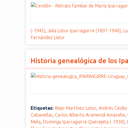
i
n
c
i
(-1945)
,
Julia Listur Iparraguirre (1897-1940)
,
Lu
p
Fernández Listur
a
l
Historia genealógica de los I
Etiquetas:
Alejo Martínez Listur
,
Andrés Cecilio
Cabanellas
,
Carlos Alberto Aramendi Amarelle
,
Mela
,
Dominga Iparraguirre Querejeta (-1930)
,