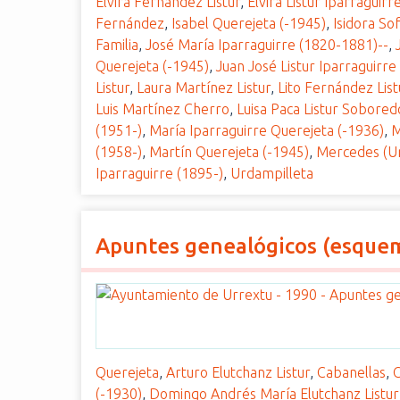
Elvira Fernández Listur
,
Elvira Listur Iparraguirr
Fernández
,
Isabel Querejeta (-1945)
,
Isidora Sof
Familia
,
José María Iparraguirre (1820-1881)--
,
Querejeta (-1945)
,
Juan José Listur Iparraguirre
Listur
,
Laura Martínez Listur
,
Lito Fernández List
Luis Martínez Cherro
,
Luisa Paca Listur Sobored
(1951-)
,
María Iparraguirre Querejeta (-1936)
,
M
(1958-)
,
Martín Querejeta (-1945)
,
Mercedes (U
Iparraguirre (1895-)
,
Urdampilleta
Apuntes genealógicos (esquem
Querejeta
,
Arturo Elutchanz Listur
,
Cabanellas
,
C
(-1930)
,
Domingo Andrés María Elutchanz Listur 