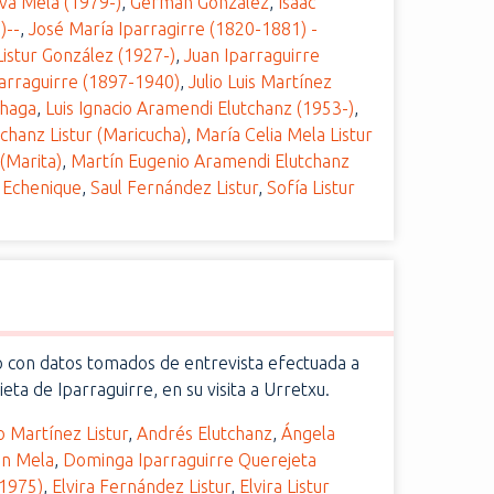
lva Mela (1979-)
,
Germán González
,
Isaac
)--
,
José María Iparragirre (1820-1881) -
istur González (1927-)
,
Juan Iparraguirre
Iparraguirre (1897-1940)
,
Julio Luis Martínez
chaga
,
Luis Ignacio Aramendi Elutchanz (1953-)
,
chanz Listur (Maricucha)
,
María Celia Mela Listur
 (Marita)
,
Martín Eugenio Aramendi Elutchanz
 Echenique
,
Saul Fernández Listur
,
Sofía Listur
con datos tomados de entrevista efectuada a
nieta de Iparraguirre, en su visita a Urretxu.
o Martínez Listur
,
Andrés Elutchanz
,
Ángela
in Mela
,
Dominga Iparraguirre Querejeta
1975)
,
Elvira Fernández Listur
,
Elvira Listur