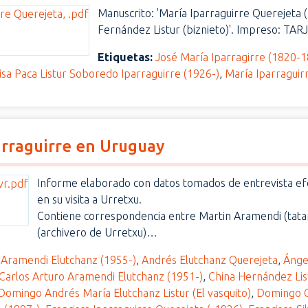
Manuscrito: 'María Iparraguirre Querejeta (hij
Fernández Listur (biznieto)'. Impreso: TA
Etiquetas:
José María Iparragirre (1820-18
isa Paca Listur Soboredo Iparraguirre (1926-)
,
María Iparraguir
parraguirre en Uruguay
Informe elaborado con datos tomados de entrevista efect
en su visita a Urretxu.
Contiene correspondencia entre Martin Aramendi (tata
(archivero de Urretxu)…
 Aramendi Elutchanz (1955-)
,
Andrés Elutchanz Querejeta
,
Ánge
Carlos Arturo Aramendi Elutchanz (1951-)
,
China Hernández Lis
Domingo Andrés María Elutchanz Listur (El vasquito)
,
Domingo G