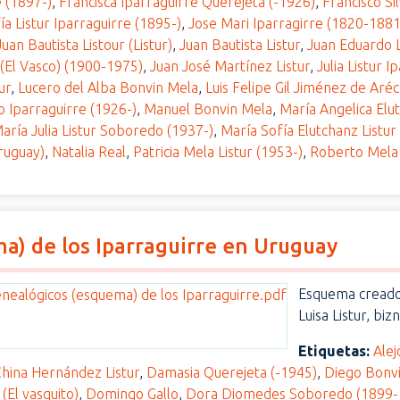
e (1897-)
,
Francisca Iparraguirre Querejeta (-1926)
,
Francisco Si
ía Listur Iparraguirre (1895-)
,
Jose Mari Iparragirre (1820-1881
Juan Bautista Listour (Listur)
,
Juan Bautista Listur
,
Juan Eduardo L
 (El Vasco) (1900-1975)
,
Juan José Martínez Listur
,
Julia Listur 
ur
,
Lucero del Alba Bonvin Mela
,
Luis Felipe Gil Jiménez de Aré
o Iparraguirre (1926-)
,
Manuel Bonvin Mela
,
María Angelica Elut
aría Julia Listur Soboredo (1937-)
,
María Sofía Elutchanz Listur
ruguay)
,
Natalia Real
,
Patricia Mela Listur (1953-)
,
Roberto Mela
a) de los Iparraguirre en Uruguay
Esquema creado 
Luisa Listur, biz
Etiquetas:
Alej
hina Hernández Listur
,
Damasia Querejeta (-1945)
,
Diego Bonv
(El vasquito)
,
Domingo Gallo
,
Dora Diomedes Soboredo (1899-