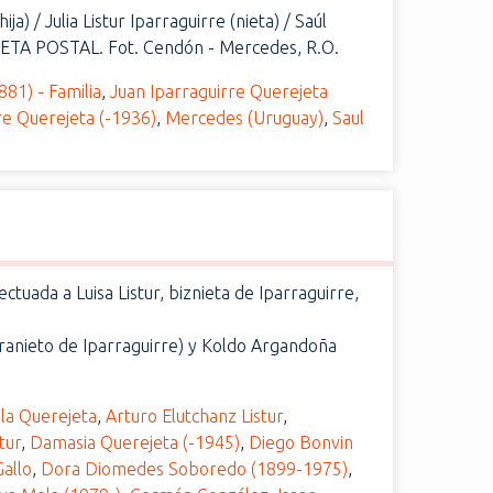
a) / Julia Listur Iparraguirre (nieta) / Saúl
RJETA POSTAL. Fot. Cendón - Mercedes, R.O.
81) - Familia
,
Juan Iparraguirre Querejeta
re Querejeta (-1936)
,
Mercedes (Uruguay)
,
Saul
uada a Luisa Listur, biznieta de Iparraguirre,
ranieto de Iparraguirre) y Koldo Argandoña
la Querejeta
,
Arturo Elutchanz Listur
,
tur
,
Damasia Querejeta (-1945)
,
Diego Bonvin
allo
,
Dora Diomedes Soboredo (1899-1975)
,