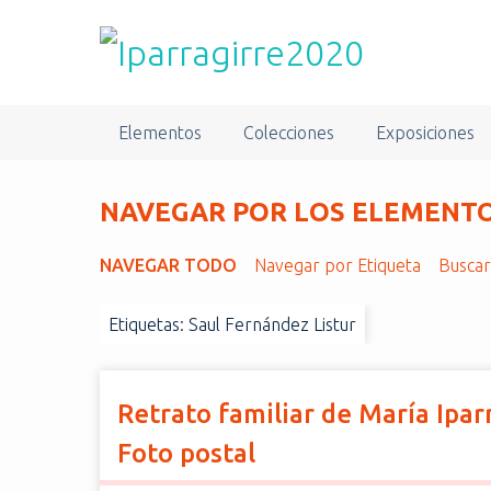
S
a
l
t
a
Elementos
Colecciones
Exposiciones
r
a
l
NAVEGAR POR LOS ELEMENTOS
c
o
NAVEGAR TODO
Navegar por Etiqueta
Busca
n
t
Etiquetas: Saul Fernández Listur
e
n
i
d
Retrato familiar de María Iparr
o
Foto postal
p
r