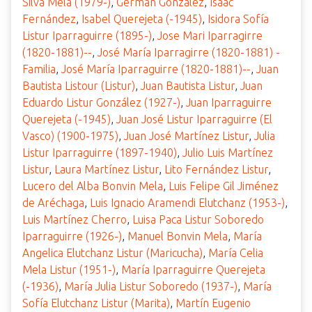
Silva Mela (1979-)
,
Germán González
,
Isaac
Fernández
,
Isabel Querejeta (-1945)
,
Isidora Sofía
Listur Iparraguirre (1895-)
,
Jose Mari Iparragirre
(1820-1881)--
,
José María Iparragirre (1820-1881) -
Familia
,
José María Iparraguirre (1820-1881)--
,
Juan
Bautista Listour (Listur)
,
Juan Bautista Listur
,
Juan
Eduardo Listur González (1927-)
,
Juan Iparraguirre
Querejeta (-1945)
,
Juan José Listur Iparraguirre (El
Vasco) (1900-1975)
,
Juan José Martínez Listur
,
Julia
Listur Iparraguirre (1897-1940)
,
Julio Luis Martínez
Listur
,
Laura Martínez Listur
,
Lito Fernández Listur
,
Lucero del Alba Bonvin Mela
,
Luis Felipe Gil Jiménez
de Aréchaga
,
Luis Ignacio Aramendi Elutchanz (1953-)
,
Luis Martínez Cherro
,
Luisa Paca Listur Soboredo
Iparraguirre (1926-)
,
Manuel Bonvin Mela
,
María
Angelica Elutchanz Listur (Maricucha)
,
María Celia
Mela Listur (1951-)
,
María Iparraguirre Querejeta
(-1936)
,
María Julia Listur Soboredo (1937-)
,
María
Sofía Elutchanz Listur (Marita)
,
Martín Eugenio