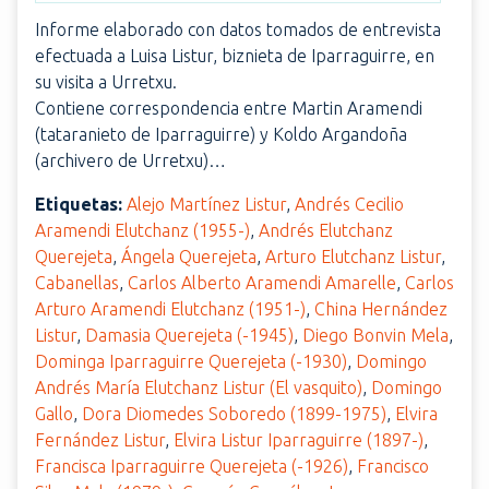
Informe elaborado con datos tomados de entrevista
efectuada a Luisa Listur, biznieta de Iparraguirre, en
su visita a Urretxu.
Contiene correspondencia entre Martin Aramendi
(tataranieto de Iparraguirre) y Koldo Argandoña
(archivero de Urretxu)…
Etiquetas:
Alejo Martínez Listur
,
Andrés Cecilio
Aramendi Elutchanz (1955-)
,
Andrés Elutchanz
Querejeta
,
Ángela Querejeta
,
Arturo Elutchanz Listur
,
Cabanellas
,
Carlos Alberto Aramendi Amarelle
,
Carlos
Arturo Aramendi Elutchanz (1951-)
,
China Hernández
Listur
,
Damasia Querejeta (-1945)
,
Diego Bonvin Mela
,
Dominga Iparraguirre Querejeta (-1930)
,
Domingo
Andrés María Elutchanz Listur (El vasquito)
,
Domingo
Gallo
,
Dora Diomedes Soboredo (1899-1975)
,
Elvira
Fernández Listur
,
Elvira Listur Iparraguirre (1897-)
,
Francisca Iparraguirre Querejeta (-1926)
,
Francisco