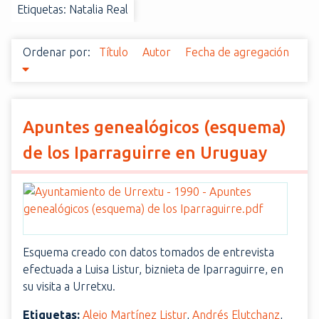
Etiquetas: Natalia Real
i
n
c
Ordenar por:
Título
Autor
Fecha de agregación
i
p
a
l
Apuntes genealógicos (esquema)
de los Iparraguirre en Uruguay
Esquema creado con datos tomados de entrevista
efectuada a Luisa Listur, biznieta de Iparraguirre, en
su visita a Urretxu.
Etiquetas:
Alejo Martínez Listur
,
Andrés Elutchanz
,