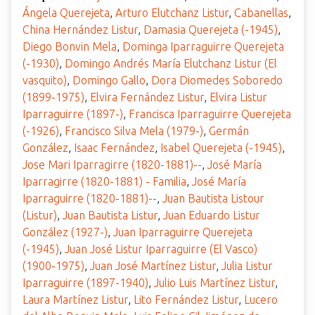
Ángela Querejeta
,
Arturo Elutchanz Listur
,
Cabanellas
,
China Hernández Listur
,
Damasia Querejeta (-1945)
,
Diego Bonvin Mela
,
Dominga Iparraguirre Querejeta
(-1930)
,
Domingo Andrés María Elutchanz Listur (El
vasquito)
,
Domingo Gallo
,
Dora Diomedes Soboredo
(1899-1975)
,
Elvira Fernández Listur
,
Elvira Listur
Iparraguirre (1897-)
,
Francisca Iparraguirre Querejeta
(-1926)
,
Francisco Silva Mela (1979-)
,
Germán
González
,
Isaac Fernández
,
Isabel Querejeta (-1945)
,
Jose Mari Iparragirre (1820-1881)--
,
José María
Iparragirre (1820-1881) - Familia
,
José María
Iparraguirre (1820-1881)--
,
Juan Bautista Listour
(Listur)
,
Juan Bautista Listur
,
Juan Eduardo Listur
González (1927-)
,
Juan Iparraguirre Querejeta
(-1945)
,
Juan José Listur Iparraguirre (El Vasco)
(1900-1975)
,
Juan José Martínez Listur
,
Julia Listur
Iparraguirre (1897-1940)
,
Julio Luis Martínez Listur
,
Laura Martínez Listur
,
Lito Fernández Listur
,
Lucero