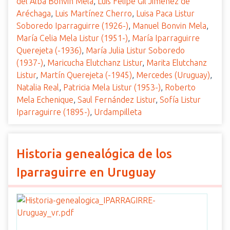
del Alba Bonvin Mela
,
Luis Felipe Gil Jiménez de
Aréchaga
,
Luis Martínez Cherro
,
Luisa Paca Listur
Soboredo Iparraguirre (1926-)
,
Manuel Bonvin Mela
,
María Celia Mela Listur (1951-)
,
María Iparraguirre
Querejeta (-1936)
,
María Julia Listur Soboredo
(1937-)
,
Maricucha Elutchanz Listur
,
Marita Elutchanz
Listur
,
Martín Querejeta (-1945)
,
Mercedes (Uruguay)
,
Natalia Real
,
Patricia Mela Listur (1953-)
,
Roberto
Mela Echenique
,
Saul Fernández Listur
,
Sofía Listur
Iparraguirre (1895-)
,
Urdampilleta
Historia genealógica de los
Iparraguirre en Uruguay