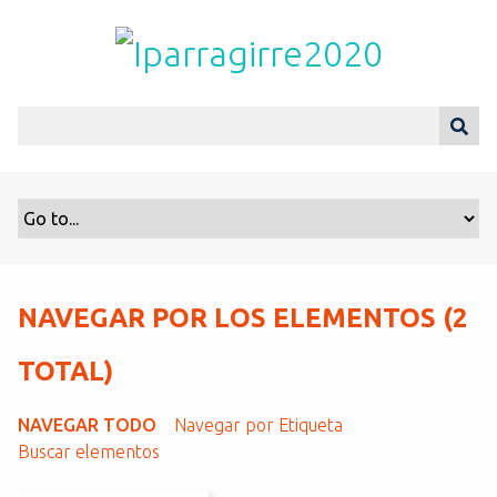
S
a
l
t
a
r
a
l
c
o
n
t
NAVEGAR POR LOS ELEMENTOS (2
e
n
TOTAL)
i
d
NAVEGAR TODO
Navegar por Etiqueta
o
Buscar elementos
p
r