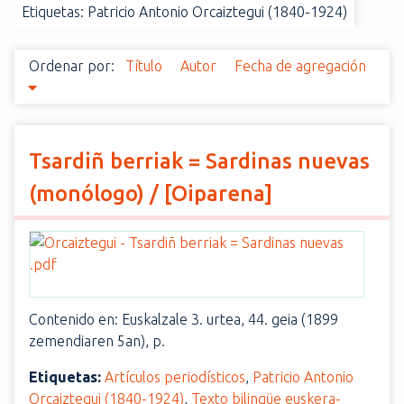
Etiquetas: Patricio Antonio Orcaiztegui (1840-1924)
i
n
c
Ordenar por:
Título
Autor
Fecha de agregación
i
p
a
l
Tsardiñ berriak = Sardinas nuevas
(monólogo) / [Oiparena]
Contenido en: Euskalzale 3. urtea, 44. geia (1899
zemendiaren 5an), p.
Etiquetas:
Artículos periodísticos
,
Patricio Antonio
Orcaiztegui (1840-1924)
,
Texto bilingüe euskera-