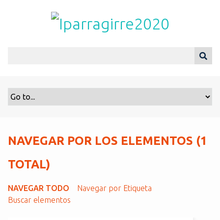
S
a
l
t
a
r
a
l
c
o
n
t
NAVEGAR POR LOS ELEMENTOS (1
e
n
TOTAL)
i
d
NAVEGAR TODO
Navegar por Etiqueta
o
Buscar elementos
p
r