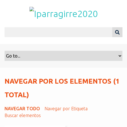
S
a
l
t
a
r
a
l
c
o
n
t
NAVEGAR POR LOS ELEMENTOS (1
e
n
TOTAL)
i
d
NAVEGAR TODO
Navegar por Etiqueta
o
Buscar elementos
p
r