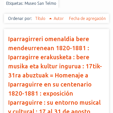
Etiquetas: Museo San Telmo
i
n
c
Ordenar por:
Título
Autor
Fecha de agregación
i
p
a
Iparragirreri omenaldia bere
l
mendeurrenean 1820-1881 :
Iparragirre erakusketa : bere
musika eta kultur ingurua : 17tik-
31ra abuztuak = Homenaje a
Iparraguirre en su centenario
1820-1881 : exposición
Iparraguirre : su entorno musical
y cultural : 17 al 31 de agosto