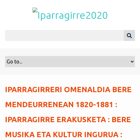
S
a
l
t
a
r
a
l
c
o
n
t
IPARRAGIRRERI OMENALDIA BERE
e
n
MENDEURRENEAN 1820-1881 :
i
d
IPARRAGIRRE ERAKUSKETA : BERE
o
p
MUSIKA ETA KULTUR INGURUA :
r