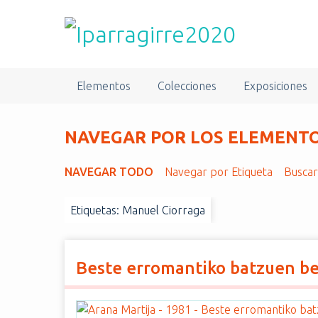
S
a
l
t
a
Elementos
Colecciones
Exposiciones
r
a
l
NAVEGAR POR LOS ELEMENTOS
c
o
NAVEGAR TODO
Navegar por Etiqueta
Busca
n
t
Etiquetas: Manuel Ciorraga
e
n
i
d
Beste erromantiko batzuen b
o
p
r