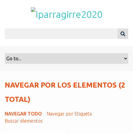
S
a
l
t
a
r
a
l
c
o
n
t
NAVEGAR POR LOS ELEMENTOS (2
e
n
TOTAL)
i
d
NAVEGAR TODO
Navegar por Etiqueta
o
Buscar elementos
p
r