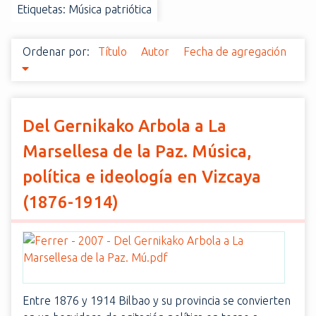
Etiquetas: Música patriótica
i
n
c
Ordenar por:
Título
Autor
Fecha de agregación
i
p
a
l
Del Gernikako Arbola a La
Marsellesa de la Paz. Música,
política e ideología en Vizcaya
(1876-1914)
Entre 1876 y 1914 Bilbao y su provincia se convierten