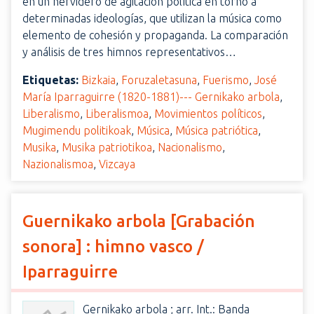
en un hervidero de agitación política en torno a
determinadas ideologías, que utilizan la música como
elemento de cohesión y propaganda. La comparación
y análisis de tres himnos representativos…
Etiquetas:
Bizkaia
,
Foruzaletasuna
,
Fuerismo
,
José
María Iparraguirre (1820-1881)--- Gernikako arbola
,
Liberalismo
,
Liberalismoa
,
Movimientos políticos
,
Mugimendu politikoak
,
Música
,
Música patriótica
,
Musika
,
Musika patriotikoa
,
Nacionalismo
,
Nazionalismoa
,
Vizcaya
Guernikako arbola [Grabación
sonora] : himno vasco /
Iparraguirre
Gernikako arbola ; arr. Int.: Banda