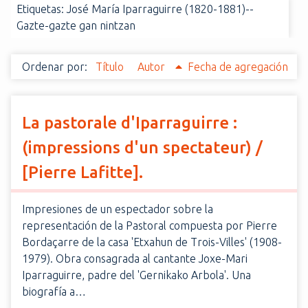
Etiquetas: José María Iparraguirre (1820-1881)--
i
Gazte-gazte gan nintzan
n
c
i
Ordenar por:
Título
Autor
Fecha de agregación
p
a
l
La pastorale d'Iparraguirre :
(impressions d'un spectateur) /
[Pierre Lafitte].
Impresiones de un espectador sobre la
representación de la Pastoral compuesta por Pierre
Bordaçarre de la casa 'Etxahun de Trois-Villes' (1908-
1979). Obra consagrada al cantante Joxe-Mari
Iparraguirre, padre del 'Gernikako Arbola'. Una
biografía a…