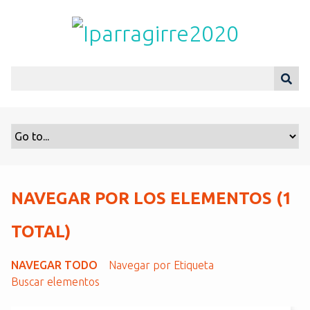
S
a
l
t
a
r
a
l
c
o
n
t
NAVEGAR POR LOS ELEMENTOS (1
e
n
TOTAL)
i
d
NAVEGAR TODO
Navegar por Etiqueta
o
Buscar elementos
p
r