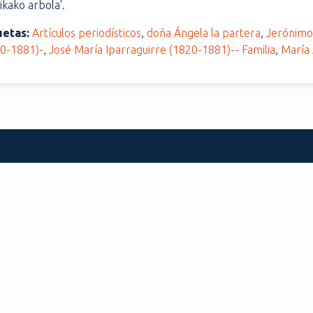
ikako arbola'.
uetas:
Artículos periodísticos
,
doña Ángela la partera
,
Jerónimo
20-1881)-
,
José María Iparraguirre (1820-1881)-- Familia
,
María 