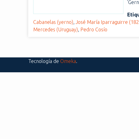
'Gern
i
n
Etiq
c
Cabanelas (yerno)
,
José María Iparraguirre (18
i
Mercedes (Uruguay)
,
Pedro Cosío
p
a
l
Tecnología de
Omeka
.