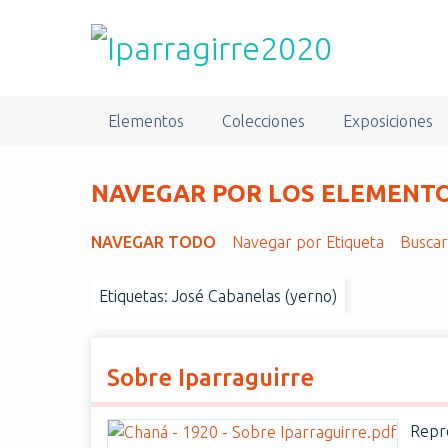
S
a
l
t
a
Elementos
Colecciones
Exposiciones
r
a
l
NAVEGAR POR LOS ELEMENTOS
c
o
NAVEGAR TODO
Navegar por Etiqueta
Busca
n
t
Etiquetas: José Cabanelas (yerno)
e
n
i
d
Sobre Iparraguirre
o
p
Repro
r