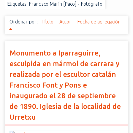
Etiquetas: Francisco Marín [Paco] - Fotógrafo
i
n
c
Ordenar por:
Título
Autor
Fecha de agregación
i
p
a
l
Monumento a Iparraguirre,
esculpida en mármol de carrara y
realizada por el escultor catalán
Francisco Font y Pons e
inaugurado el 28 de septiembre
de 1890. Iglesia de la localidad de
Urretxu