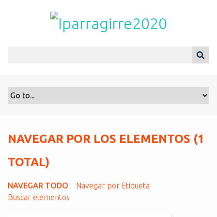
S
a
l
t
a
r
a
l
c
o
n
t
NAVEGAR POR LOS ELEMENTOS (1
e
n
TOTAL)
i
d
NAVEGAR TODO
Navegar por Etiqueta
o
Buscar elementos
p
r